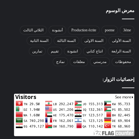
معرض الوسوم
3éme
poeme
Production écrite
أنشودة
الثلاثي الثالث
السنة الأولى
السنة الاولى
السنة الثالثة
السنة الثانية
السنة الرابعة
انتاج كتابي
انشودة
تقييم
تمارين
محفوظات
مدرستي
معلقات
نماذج
إحصائيات الزوار: