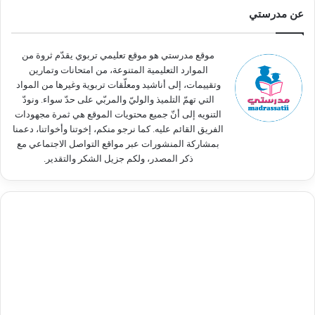
ث
عن مدرستي
ع
ن
:
موقع مدرستي هو موقع تعليمي تربوي يقدّم ثروة من
الموارد التعليمية المتنوعة، من امتحانات وتمارين
وتقييمات، إلى أناشيد ومعلّقات تربوية وغيرها من المواد
التي تهمّ التلميذ والوليّ والمربّي على حدّ سواء. ونودّ
التنويه إلى أنّ جميع محتويات الموقع هي ثمرة مجهودات
الفريق القائم عليه. كما نرجو منكم، إخوتنا وأخواتنا، دعمنا
بمشاركة المنشورات عبر مواقع التواصل الاجتماعي مع
ذكر المصدر، ولكم جزيل الشكر والتقدير.