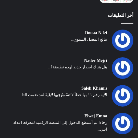
أخر التعليقات
Douaa Nifzi
نتائج المعدل السنوي...
Nader Mejri
هل هناك اصدار جديد لهذه تطبيقة؟...
Saleh Khamis
الآية رقم ١١ بها خطأ لا تَسْمَعُ فِيها لاغِيَةً لقد ضمت التا...
Elwej Emna
رجاءا لم أستطع الدخول إلى المنصة الرقمية لمعرفة اعداد
ابني...