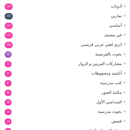
آدونات
247
تمارين
293
أساسي
213
غير مصنف
115
اثري لغتي عربي فرنسي
103
بحوث بالفرنسية
99
مشاركات المربين و الزوار
75
أناشيد ومحفوظات
67
كتب مدرسية
47
مكتبة الصور
40
السداسي الأول
30
بحوث مدرسية
14
قصص
14