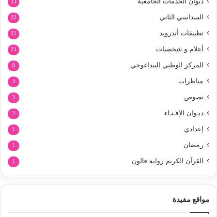
ديوان الخدمات الجامعية
13
السداسي الثاني
12
تطبيقات أندرويد
11
أعلام و شخصيات
11
المركز الوطني البيداغوجي
8
مناظرات
3
نصوص
3
ديـوان الإفـتـاء
2
إعدادي
1
رمضان
1
القرآن الكريم رواية قالون
1
مواقع مفيدة