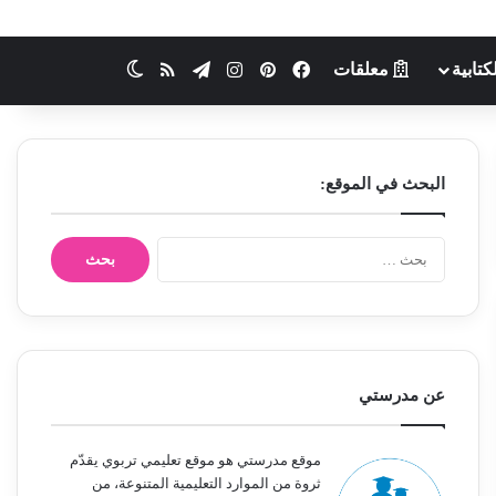
كتابية
معلقات
فيسبوك
بينتيريست
انستقرام
تيلقرام
ملخص الموقع RSS
الوضع المظلم
البحث في الموقع:
ا
ل
ب
ح
ث
ع
ن
عن مدرستي
:
موقع مدرستي هو موقع تعليمي تربوي يقدّم
ثروة من الموارد التعليمية المتنوعة، من