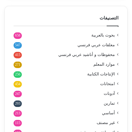
التصنيفات
بحوث بالعربية
658
معلقات عربي فرنسي
547
محفوظات و أناشيد عربي فرنسي
415
موارد المعلم
271
الإنتاجات الكتابية
256
امتحانات
454
آدونات
247
تمارين
293
أساسي
213
غير مصنف
115