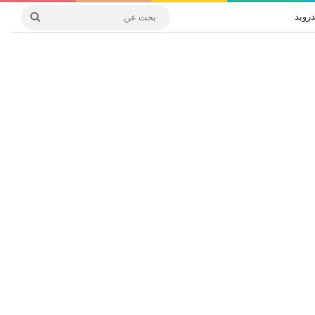
درويد
بحث
عن