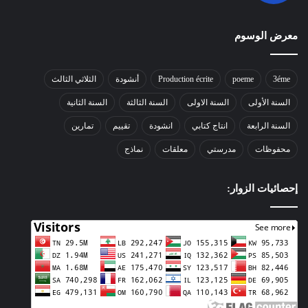
معرض الوسوم
3éme
poeme
Production écrite
أنشودة
الثلاثي الثالث
السنة الأولى
السنة الاولى
السنة الثالثة
السنة الثانية
السنة الرابعة
انتاج كتابي
انشودة
تقييم
تمارين
محفوظات
مدرستي
معلقات
نماذج
إحصائيات الزوار: