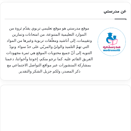
ح
ث
عن مدرستي
ع
ن
:
موقع مدرستي هو موقع تعليمي تربوي يقدّم ثروة من
الموارد التعليمية المتنوعة، من امتحانات وتمارين
وتقييمات، إلى أناشيد ومعلّقات تربوية وغيرها من المواد
التي تهمّ التلميذ والوليّ والمربّي على حدّ سواء. ونودّ
التنويه إلى أنّ جميع محتويات الموقع هي ثمرة مجهودات
الفريق القائم عليه. كما نرجو منكم، إخوتنا وأخواتنا، دعمنا
بمشاركة المنشورات عبر مواقع التواصل الاجتماعي مع
ذكر المصدر، ولكم جزيل الشكر والتقدير.