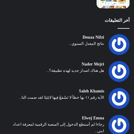
أخر التعليقات
Douaa Nifzi
نتائج المعدل السنوي...
Nader Mejri
هل هناك اصدار جديد لهذه تطبيقة؟...
Saleh Khamis
الآية رقم ١١ بها خطأ لا تَسْمَعُ فِيها لاغِيَةً لقد ضمت التا...
Elwej Emna
رجاءا لم أستطع الدخول إلى المنصة الرقمية لمعرفة اعداد
ابني...