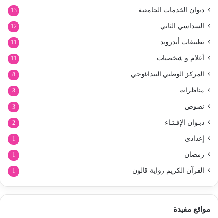
ديوان الخدمات الجامعية
13
السداسي الثاني
12
تطبيقات أندرويد
11
أعلام و شخصيات
11
المركز الوطني البيداغوجي
8
مناظرات
3
نصوص
3
ديـوان الإفـتـاء
2
إعدادي
1
رمضان
1
القرآن الكريم رواية قالون
1
مواقع مفيدة