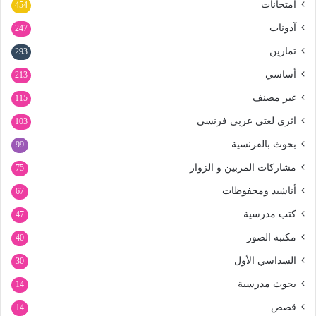
امتحانات
454
آدونات
247
تمارين
293
أساسي
213
غير مصنف
115
اثري لغتي عربي فرنسي
103
بحوث بالفرنسية
99
مشاركات المربين و الزوار
75
أناشيد ومحفوظات
67
كتب مدرسية
47
مكتبة الصور
40
السداسي الأول
30
بحوث مدرسية
14
قصص
14