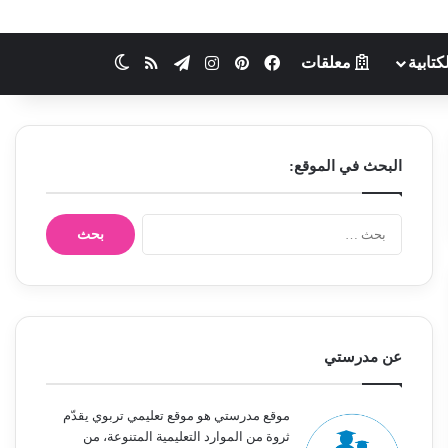
كتابية
معلقات
فيسبوك
بينتيريست
انستقرام
تيلقرام
ملخص الموقع RSS
الوضع المظلم
البحث في الموقع:
ا
ل
ب
ح
ث
ع
ن
عن مدرستي
:
موقع مدرستي هو موقع تعليمي تربوي يقدّم
ثروة من الموارد التعليمية المتنوعة، من