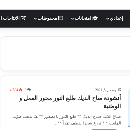
إعدادي
امتحانات
محفوظات
الانتاجات ال
ديسمبر 5, 2021
0
4٬584
أنشودة صاح الديك طلع النور محور العمل و
الوطنية
صـاحَ الدّيك صـاح الدیک ** طلع النّـور ياعصفور ** هيّا نذهب صوْب
الملعب * * نزرع شجرا نقطف ثمَراً **…