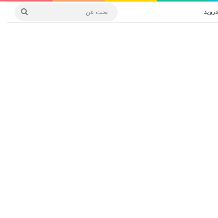
درويد
بحث
عن