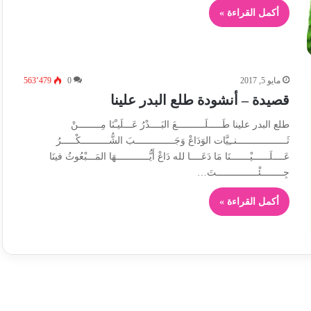
أكمل القراءة »
مايو 5, 2017
0
563٬479
قصيدة – أنشودة طلع البدر علينا
طلع البدر علينا طَـــــلَــــــــــعَ البَــــدْرُ عَـــلَيـْنَا مِــــــــنْ
ثَــــــــــــــــــنــِيَّات الوَدَاعْ وَجَــــــــــــــبَ الشُّــــــــــكْـــــرُ
عَــــلَــــــيْـــــــنَا مَا دَعَــــا لله دَاعْ أَيُّــــــــــــهَا المَـــبْعُوثُ فينَا
جِــــــــئْـــــــــــــــتَ…
أكمل القراءة »