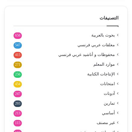
التصنيفات
بحوث بالعربية
658
معلقات عربي فرنسي
547
محفوظات و أناشيد عربي فرنسي
415
موارد المعلم
271
الإنتاجات الكتابية
256
امتحانات
454
آدونات
247
تمارين
293
أساسي
213
غير مصنف
115