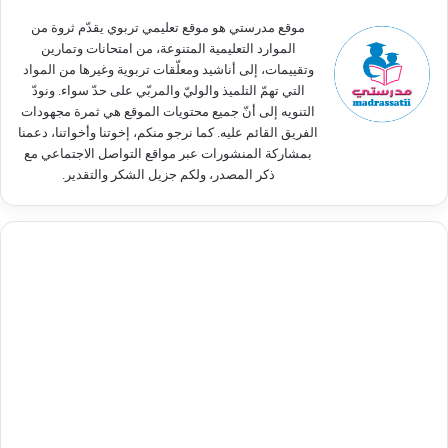
:
موقع مدرستي هو موقع تعليمي تربوي يقدّم ثروة من
الموارد التعليمية المتنوعة، من امتحانات وتمارين
وتقييمات، إلى أناشيد ومعلّقات تربوية وغيرها من المواد
التي تهمّ التلميذ والوليّ والمربّي على حدّ سواء. ونودّ
التنويه إلى أنّ جميع محتويات الموقع هي ثمرة مجهودات
الفريق القائم عليه. كما نرجو منكم، إخوتنا وأخواتنا، دعمنا
بمشاركة المنشورات عبر مواقع التواصل الاجتماعي مع
ذكر المصدر، ولكم جزيل الشكر والتقدير.