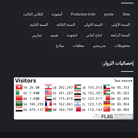
3éme
poeme
Production écrite
أنشودة
الثلاثي الثالث
السنة الأولى
السنة الاولى
السنة الثالثة
السنة الثانية
السنة الرابعة
انتاج كتابي
انشودة
تقييم
تمارين
محفوظات
مدرستي
معلقات
نماذج
إحصائيات الزوار: