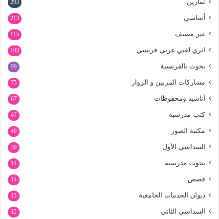
تمارين
293
أساسي
213
غير مصنف
115
اثري لغتي عربي فرنسي
103
بحوث بالفرنسية
99
مشاركات المربين و الزوار
75
أناشيد ومحفوظات
67
كتب مدرسية
47
مكتبة الصور
40
السداسي الأول
30
بحوث مدرسية
14
قصص
14
ديوان الخدمات الجامعية
13
السداسي الثاني
12