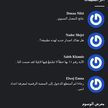
Douaa Nifzi
نتائج المعدل السنوي...
Nader Mejri
هل هناك اصدار جديد لهذه تطبيقة؟...
Saleh Khamis
الآية رقم ١١ بها خطأ لا تَسْمَعُ فِيها لاغِيَةً لقد ضمت التا...
Elwej Emna
رجاءا لم أستطع الدخول إلى المنصة الرقمية لمعرفة اعداد
ابني...
معرض الوسوم