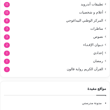
تطبيقات أندرويد
11
أعلام و شخصيات
11
المركز الوطني البيداغوجي
8
مناظرات
3
نصوص
3
ديـوان الإفـتـاء
2
إعدادي
1
رمضان
1
القرآن الكريم رواية قالون
1
مواقع مفيدة
مدونة مدرستي