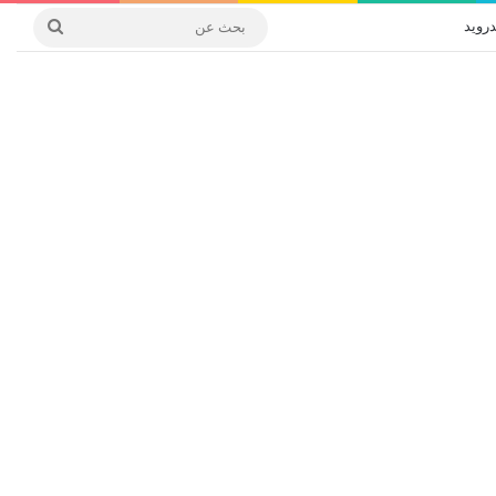
درويد
بحث
عن