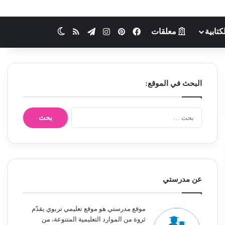
كتابية
معلقات
فيسبوك
بينتيريست
انستقرام
تيلقرام
ملخص الموقع RSS
الوضع المظلم
البحث في الموقع:
ا
ل
ب
ح
ث
ع
ن
عن مدرستي
:
موقع مدرستي هو موقع تعليمي تربوي يقدّم
ثروة من الموارد التعليمية المتنوعة، من