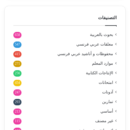
التصنيفات
بحوث بالعربية
658
معلقات عربي فرنسي
547
محفوظات و أناشيد عربي فرنسي
415
موارد المعلم
271
الإنتاجات الكتابية
256
امتحانات
454
آدونات
247
تمارين
293
أساسي
213
غير مصنف
115