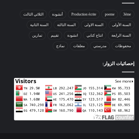
3éme
poeme
Production écrite
أنشودة
الثلاثي الثالث
السنة الأولى
السنة الاولى
السنة الثالثة
السنة الثانية
السنة الرابعة
انتاج كتابي
انشودة
تقييم
تمارين
محفوظات
مدرستي
معلقات
نماذج
إحصائيات الزوار: