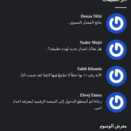
Douaa Nifzi
نتائج المعدل السنوي...
Nader Mejri
هل هناك اصدار جديد لهذه تطبيقة؟...
Saleh Khamis
الآية رقم ١١ بها خطأ لا تَسْمَعُ فِيها لاغِيَةً لقد ضمت التا...
Elwej Emna
رجاءا لم أستطع الدخول إلى المنصة الرقمية لمعرفة اعداد
ابني...
معرض الوسوم