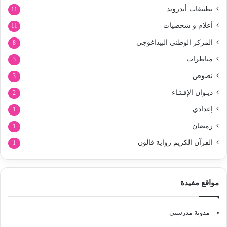
تطبيقات أندرويد
11
أعلام و شخصيات
11
المركز الوطني البيداغوجي
8
مناظرات
3
نصوص
3
ديـوان الإفـتـاء
2
إعدادي
1
رمضان
1
القرآن الكريم رواية قالون
1
مواقع مفيدة
مدونة مدرستي