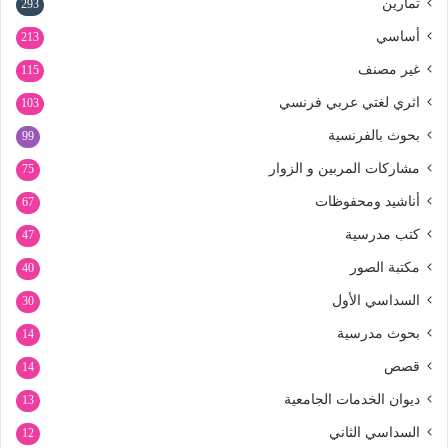
تمارين
293
أساسي
213
غير مصنف
115
اثري لغتي عربي فرنسي
103
بحوث بالفرنسية
99
مشاركات المربين و الزوار
75
أناشيد ومحفوظات
67
كتب مدرسية
47
مكتبة الصور
40
السداسي الأول
30
بحوث مدرسية
14
قصص
14
ديوان الخدمات الجامعية
13
السداسي الثاني
12