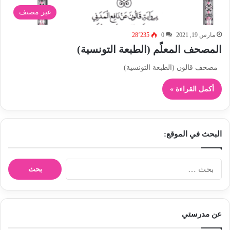
غير مصنف
مارس 19, 2021
0
28٬235
المصحف المعلّم (الطبعة التونسية)
مصحف قالون (الطبعة التونسية)
أكمل القراءة »
البحث في الموقع:
ا
ل
ب
ح
ث
عن مدرستي
ع
ن