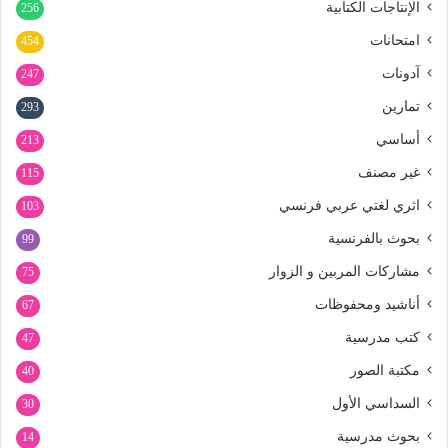
الإنتاجات الكتابية
256
امتحانات
454
آدونات
247
تمارين
293
أساسي
213
غير مصنف
115
اثري لغتي عربي فرنسي
103
بحوث بالفرنسية
99
مشاركات المربين و الزوار
75
أناشيد ومحفوظات
67
كتب مدرسية
47
مكتبة الصور
40
السداسي الأول
30
بحوث مدرسية
14