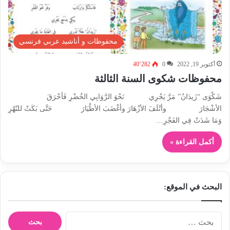
محفوظات و أناشيد عربي فرنسي
أكتوبر 19, 2022
0
40٬282
محفوظات شكوى السنة الثالثة
شَكْوَى “زَيدَانُ” مَرَّ يَجْرِي نَحْوَ الرَّوَابِي الخُضْرِ فَأحْرَقَ
الأشْجَارَ وأتْلَفَ الأزْهَارَ وأغْضَبَ الأطْيَارَ حَتَّى بَكَتْ للنّهْرِ
وَمَا شَدَتْ فِي الفَجْرِ…
أكمل القراءة »
البحث في الموقع:
ا
ل