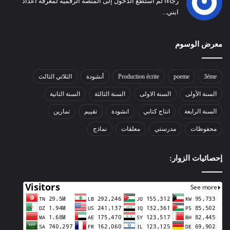
رجاءا لم أستطع الدخول إلى المنصة الرقمية لمعرفة اعداد
ابني...
معرض الوسوم
3éme
poeme
Production écrite
أنشودة
الثلاثي الثالث
السنة الأولى
السنة الاولى
السنة الثالثة
السنة الثانية
السنة الرابعة
انتاج كتابي
انشودة
تقييم
تمارين
محفوظات
مدرستي
معلقات
نماذج
إحصائيات الزوار: