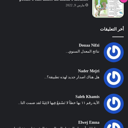
مارس 9, 2022
أخر التعليقات
Douaa Nifzi
نتائج المعدل السنوي...
Nader Mejri
هل هناك اصدار جديد لهذه تطبيقة؟...
Saleh Khamis
الآية رقم ١١ بها خطأ لا تَسْمَعُ فِيها لاغِيَةً لقد ضمت التا...
Elwej Emna