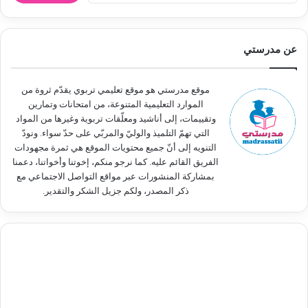
ب
ح
ث
عن مدرستي
ع
ن
:
موقع مدرستي هو موقع تعليمي تربوي يقدّم ثروة من
الموارد التعليمية المتنوعة، من امتحانات وتمارين
وتقييمات، إلى أناشيد ومعلّقات تربوية وغيرها من المواد
التي تهمّ التلميذ والوليّ والمربّي على حدّ سواء. ونودّ
التنويه إلى أنّ جميع محتويات الموقع هي ثمرة مجهودات
الفريق القائم عليه. كما نرجو منكم، إخوتنا وأخواتنا، دعمنا
بمشاركة المنشورات عبر مواقع التواصل الاجتماعي مع
ذكر المصدر، ولكم جزيل الشكر والتقدير.