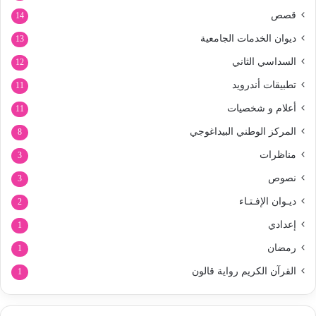
قصص
14
ديوان الخدمات الجامعية
13
السداسي الثاني
12
تطبيقات أندرويد
11
أعلام و شخصيات
11
المركز الوطني البيداغوجي
8
مناظرات
3
نصوص
3
ديـوان الإفـتـاء
2
إعدادي
1
رمضان
1
القرآن الكريم رواية قالون
1