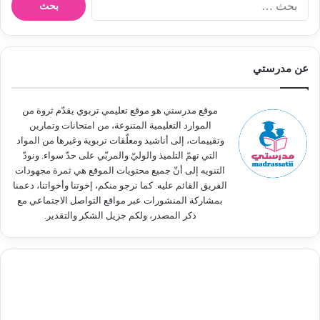
ل
ب
ح
ث
عن مدرستي
ع
ن
:
موقع مدرستي هو موقع تعليمي تربوي يقدّم ثروة من
الموارد التعليمية المتنوعة، من امتحانات وتمارين
وتقييمات، إلى أناشيد ومعلّقات تربوية وغيرها من المواد
التي تهمّ التلميذ والوليّ والمربّي على حدّ سواء. ونودّ
التنويه إلى أنّ جميع محتويات الموقع هي ثمرة مجهودات
الفريق القائم عليه. كما نرجو منكم، إخوتنا وأخواتنا، دعمنا
بمشاركة المنشورات عبر مواقع التواصل الاجتماعي مع
ذكر المصدر، ولكم جزيل الشكر والتقدير.