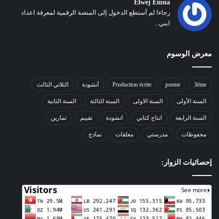
Elwej Emna
رجاءا لم أستطع الدخول إلى المنصة الرقمية لمعرفة اعداد
ابني...
معرض الوسوم
3éme
poeme
Production écrite
أنشودة
الثلاثي الثالث
السنة الأولى
السنة الاولى
السنة الثالثة
السنة الثانية
السنة الرابعة
انتاج كتابي
انشودة
تقييم
تمارين
محفوظات
مدرستي
معلقات
نماذج
إحصائيات الزوار: