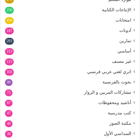
الإنتاجات الكتابية
256
امتحانات
454
آدونات
247
تمارين
293
أساسي
213
غير مصنف
115
اثري لغتي عربي فرنسي
103
بحوث بالفرنسية
99
مشاركات المربين و الزوار
75
أناشيد ومحفوظات
67
كتب مدرسية
47
مكتبة الصور
40
السداسي الأول
30