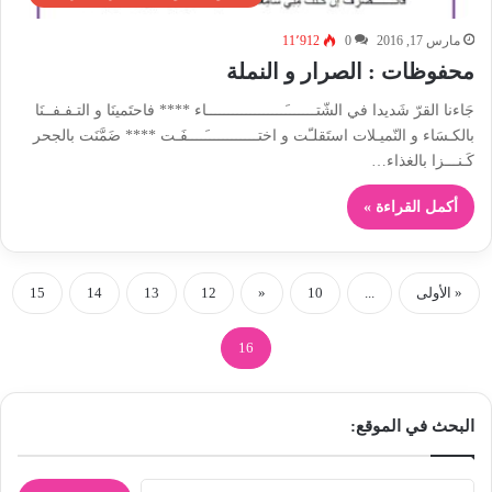
مارس 17, 2016
0
11٬912
محفوظات : الصرار و النملة
جَاءنا القرّ شَديدا في الشّتـــــــَــــــــــــــــــاء **** فاحتَمينَا و التـفـفــنَا
بالكـسَاء و النّميـلات استَقلـّت و اختــــــــــــَــــفَـت **** ضَمَّنَت بالجحر
كَـنـــزا بالغذاء…
أكمل القراءة »
« الأولى
...
10
«
12
13
14
15
16
البحث في الموقع:
ا