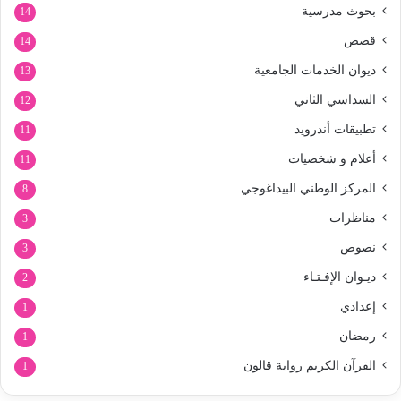
بحوث مدرسية
14
قصص
14
ديوان الخدمات الجامعية
13
السداسي الثاني
12
تطبيقات أندرويد
11
أعلام و شخصيات
11
المركز الوطني البيداغوجي
8
مناظرات
3
نصوص
3
ديـوان الإفـتـاء
2
إعدادي
1
رمضان
1
القرآن الكريم رواية قالون
1