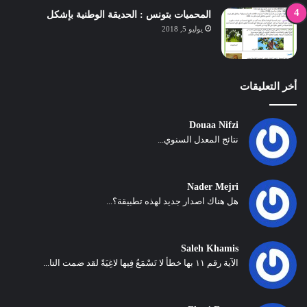
المحميات بتونس : الحديقة الوطنية بإشكل
يوليو 5, 2018
أخر التعليقات
Douaa Nifzi
نتائج المعدل السنوي...
Nader Mejri
هل هناك اصدار جديد لهذه تطبيقة؟...
Saleh Khamis
الآية رقم ١١ بها خطأ لا تَسْمَعُ فِيها لاغِيَةً لقد ضمت التا...