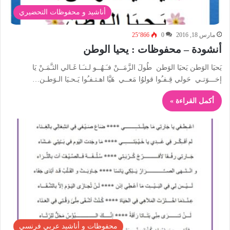
أناشيد و محفوظات التحضيري
مارس 18, 2016
0
25٬866
أنشودة – محفوظات : يحيا الوطن
يَحيَا الوَطن يَحيَا الوَطن طُولَ الزَّمَــنْ فـَـهُــو لـنـَـا غَـالي الثـَّمَـنْ يَا
إخـــوَتـي حَولي قِـفـُوا قولوُا مَعــي هَيَّا اهـتـفـُوا يَـحـيَا الـوَطـن…
أكمل القراءة »
محفوظات و أناشيد عربي فرنسي