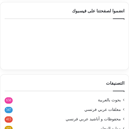
انضموا لصفحتنا على فيسبوك
التصنيفات
بحوث بالعربية
658
معلقات عربي فرنسي
547
محفوظات و أناشيد عربي فرنسي
415
موارد المعلم
271