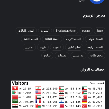
ابني...
معرض الوسوم
3éme
poeme
Production écrite
أنشودة
الثلاثي الثالث
السنة الأولى
السنة الاولى
السنة الثالثة
السنة الثانية
السنة الرابعة
انتاج كتابي
انشودة
تقييم
تمارين
محفوظات
مدرستي
معلقات
نماذج
إحصائيات الزوار: