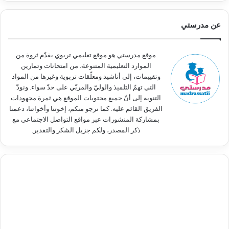
ح
ث
عن مدرستي
ع
ن
:
موقع مدرستي هو موقع تعليمي تربوي يقدّم ثروة من
الموارد التعليمية المتنوعة، من امتحانات وتمارين
وتقييمات، إلى أناشيد ومعلّقات تربوية وغيرها من المواد
التي تهمّ التلميذ والوليّ والمربّي على حدّ سواء. ونودّ
التنويه إلى أنّ جميع محتويات الموقع هي ثمرة مجهودات
الفريق القائم عليه. كما نرجو منكم، إخوتنا وأخواتنا، دعمنا
بمشاركة المنشورات عبر مواقع التواصل الاجتماعي مع
ذكر المصدر، ولكم جزيل الشكر والتقدير.