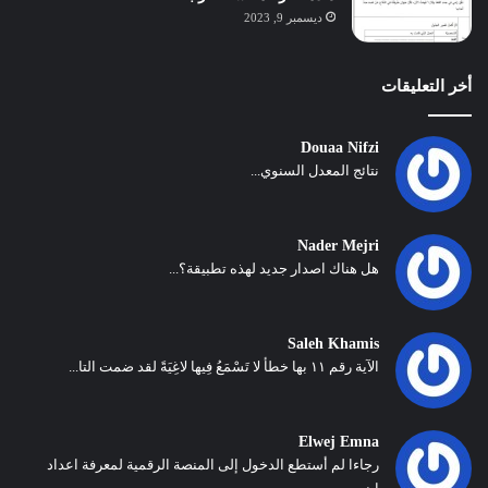
ديسمبر 9, 2023
أخر التعليقات
Douaa Nifzi
نتائج المعدل السنوي...
Nader Mejri
هل هناك اصدار جديد لهذه تطبيقة؟...
Saleh Khamis
الآية رقم ١١ بها خطأ لا تَسْمَعُ فِيها لاغِيَةً لقد ضمت التا...
Elwej Emna
رجاءا لم أستطع الدخول إلى المنصة الرقمية لمعرفة اعداد