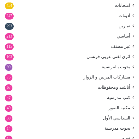
امتحانات
454
آدونات
247
تمارين
293
أساسي
213
غير مصنف
115
اثري لغتي عربي فرنسي
103
بحوث بالفرنسية
99
مشاركات المربين و الزوار
75
أناشيد ومحفوظات
67
كتب مدرسية
47
مكتبة الصور
40
السداسي الأول
30
بحوث مدرسية
14
قصص
14