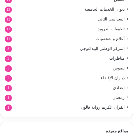
ديوان الخدمات الجامعية
13
السداسي الثاني
12
تطبيقات أندرويد
11
أعلام و شخصيات
11
المركز الوطني البيداغوجي
8
مناظرات
3
نصوص
3
ديـوان الإفـتـاء
2
إعدادي
1
رمضان
1
القرآن الكريم رواية قالون
1
مواقع مفيدة