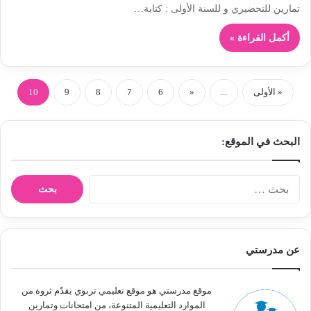
تمارين للتحضيري و للسنة الأولى : كتابة…
أكمل القراءة »
« الأولى
...
«
6
7
8
9
10
البحث في الموقع:
ا
ل
ب
ح
ث
عن مدرستي
ع
ن
:
موقع مدرستي هو موقع تعليمي تربوي يقدّم ثروة من
الموارد التعليمية المتنوعة، من امتحانات وتمارين