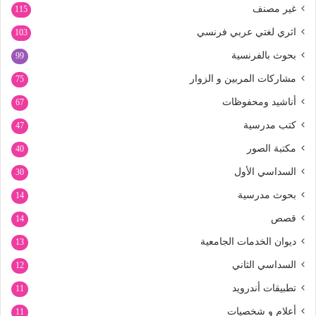
غير مصنف
115
اثري لغتي عربي فرنسي
103
بحوث بالفرنسية
99
مشاركات المربين و الزوار
75
أناشيد ومحفوظات
67
كتب مدرسية
47
مكتبة الصور
40
السداسي الأول
30
بحوث مدرسية
14
قصص
14
ديوان الخدمات الجامعية
13
السداسي الثاني
12
تطبيقات أندرويد
11
أعلام و شخصيات
11