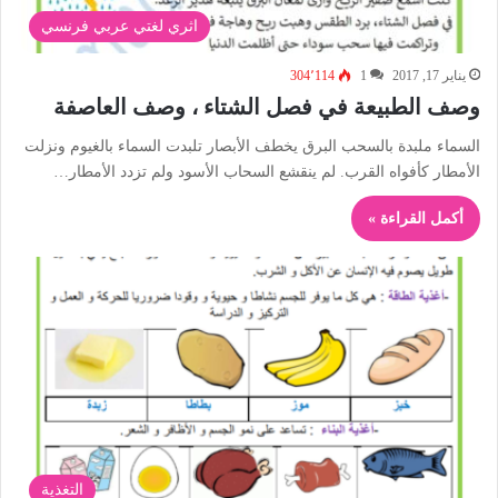
اثري لغتي عربي فرنسي
يناير 17, 2017
1
304٬114
وصف الطبيعة في فصل الشتاء ، وصف العاصفة
السماء ملبدة بالسحب البرق يخطف الأبصار تلبدت السماء بالغيوم ونزلت
الأمطار كأفواه القرب. لم ينقشع السحاب الأسود ولم تزدد الأمطار…
أكمل القراءة »
التغذية