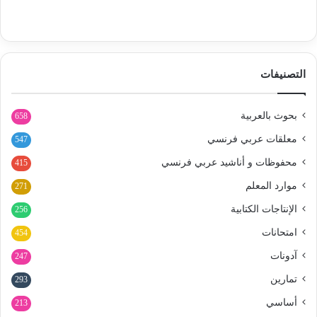
التصنيفات
بحوث بالعربية
658
معلقات عربي فرنسي
547
محفوظات و أناشيد عربي فرنسي
415
موارد المعلم
271
الإنتاجات الكتابية
256
امتحانات
454
آدونات
247
تمارين
293
أساسي
213