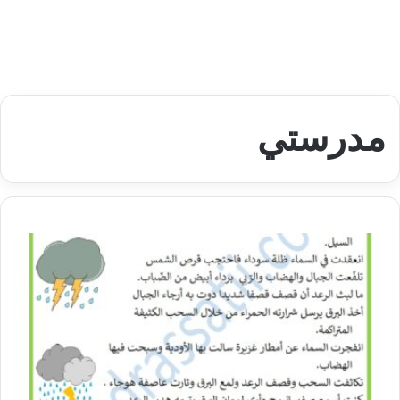
مدرستي