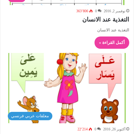
نوفمبر 2, 2016
0
363٬806
التغذية عند الانسان
التغذية عند الانسان
أكمل القراءة »
معلقات عربي فرنسي
أكتوبر 26, 2016
0
22٬214