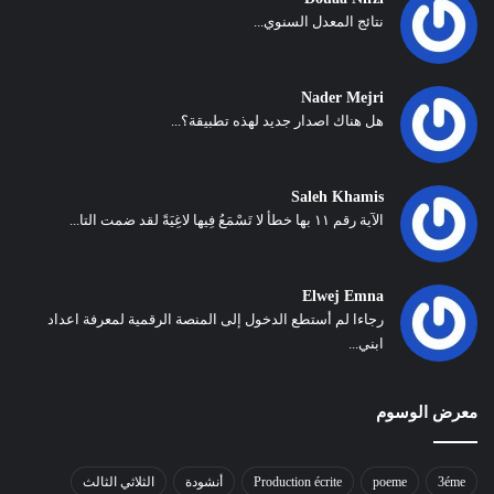
نتائج المعدل السنوي...
Nader Mejri
هل هناك اصدار جديد لهذه تطبيقة؟...
Saleh Khamis
الآية رقم ١١ بها خطأ لا تَسْمَعُ فِيها لاغِيَةً لقد ضمت التا...
Elwej Emna
رجاءا لم أستطع الدخول إلى المنصة الرقمية لمعرفة اعداد
ابني...
معرض الوسوم
3éme
poeme
Production écrite
أنشودة
الثلاثي الثالث