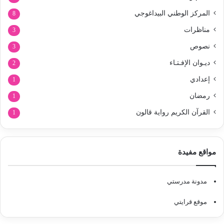
المركز الوطني البيداغوجي
8
مناظرات
3
نصوص
3
ديـوان الإفـتـاء
2
إعدادي
1
رمضان
1
القرآن الكريم رواية قالون
1
مواقع مفيدة
مدونة مدرستي
موقع قرايتي