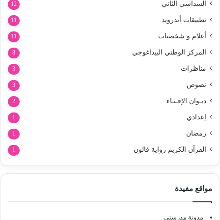
السداسي الثاني
12
تطبيقات أندرويد
11
أعلام و شخصيات
11
المركز الوطني البيداغوجي
8
مناظرات
3
نصوص
3
ديـوان الإفـتـاء
2
إعدادي
1
رمضان
1
القرآن الكريم رواية قالون
1
مواقع مفيدة
مدونة مدرستي