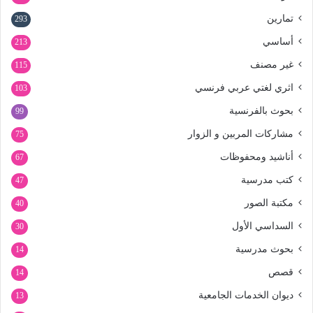
تمارين
293
أساسي
213
غير مصنف
115
اثري لغتي عربي فرنسي
103
بحوث بالفرنسية
99
مشاركات المربين و الزوار
75
أناشيد ومحفوظات
67
كتب مدرسية
47
مكتبة الصور
40
السداسي الأول
30
بحوث مدرسية
14
قصص
14
ديوان الخدمات الجامعية
13