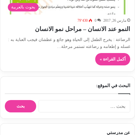
بحوث بالعربية
مارس 26, 2017
0
79٬430
النمو عند الانسان – مراحل نمو الانسان
الرضاعة : يخرج الطفل إلى الحياة وهو جائع و عطشان فيجب العناية به :
غسله و إطعامه و رضاعته تستمر مرحلة…
أكمل القراءة »
البحث في الموقع:
ا
ل
ب
ح
ث
عن مدرستي
ع