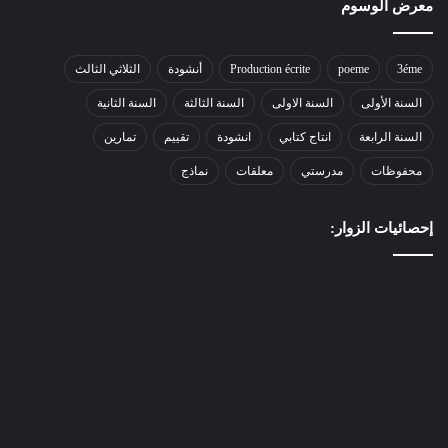
معرض الوسوم
3éme
poeme
Production écrite
أنشودة
الثلاثي الثالث
السنة الأولى
السنة الاولى
السنة الثالثة
السنة الثانية
السنة الرابعة
انتاج كتابي
انشودة
تقييم
تمارين
محفوظات
مدرستي
معلقات
نماذج
إحصائيات الزوار: