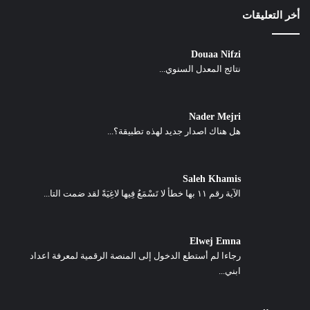
أخر التعليقات
Douaa Nifzi
نتائج المعدل السنوي...
Nader Mejri
هل هناك اصدار جديد لهذه تطبيقة؟...
Saleh Khamis
الآية رقم ١١ بها خطأ لا تَسْمَعُ فِيها لاغِيَةً لقد ضمت التا...
Elwej Emna
رجاءا لم أستطع الدخول إلى المنصة الرقمية لمعرفة اعداد
ابني...