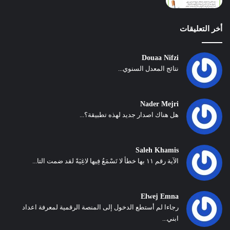
أخر التعليقات
Douaa Nifzi
نتائج المعدل السنوي...
Nader Mejri
هل هناك اصدار جديد لهذه تطبيقة؟...
Saleh Khamis
الآية رقم ١١ بها خطأ لا تَسْمَعُ فِيها لاغِيَةً لقد ضمت التا...
Elwej Emna
رجاءا لم أستطع الدخول إلى المنصة الرقمية لمعرفة اعداد
ابني...