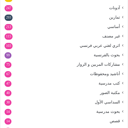
آدونات
247
تمارين
293
أساسي
213
غير مصنف
115
اثري لغتي عربي فرنسي
103
بحوث بالفرنسية
99
مشاركات المربين و الزوار
75
أناشيد ومحفوظات
67
كتب مدرسية
47
مكتبة الصور
40
السداسي الأول
30
بحوث مدرسية
14
قصص
14