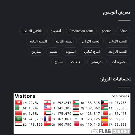
معرض الوسوم
3éme
poeme
Production écrite
أنشودة
الثلاثي الثالث
السنة الأولى
السنة الاولى
السنة الثالثة
السنة الثانية
السنة الرابعة
انتاج كتابي
انشودة
تقييم
تمارين
محفوظات
مدرستي
معلقات
نماذج
إحصائيات الزوار: