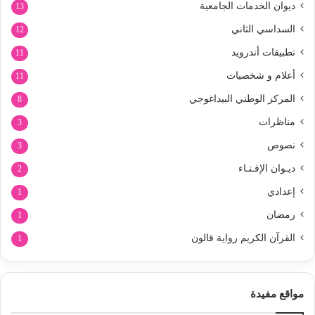
ديوان الخدمات الجامعية
13
السداسي الثاني
12
تطبيقات أندرويد
11
أعلام و شخصيات
11
المركز الوطني البيداغوجي
8
مناظرات
3
نصوص
3
ديـوان الإفـتـاء
2
إعدادي
1
رمضان
1
القرآن الكريم رواية قالون
1
مواقع مفيدة