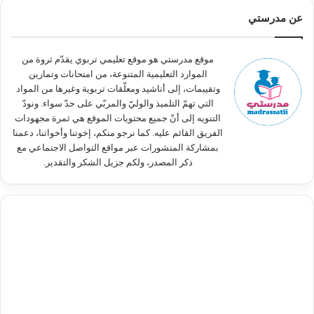
ث
عن مدرستي
ع
ن
:
موقع مدرستي هو موقع تعليمي تربوي يقدّم ثروة من
الموارد التعليمية المتنوعة، من امتحانات وتمارين
وتقييمات، إلى أناشيد ومعلّقات تربوية وغيرها من المواد
التي تهمّ التلميذ والوليّ والمربّي على حدّ سواء. ونودّ
التنويه إلى أنّ جميع محتويات الموقع هي ثمرة مجهودات
الفريق القائم عليه. كما نرجو منكم، إخوتنا وأخواتنا، دعمنا
بمشاركة المنشورات عبر مواقع التواصل الاجتماعي مع
ذكر المصدر، ولكم جزيل الشكر والتقدير.