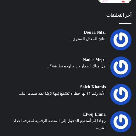
أخر التعليقات
Douaa Nifzi
نتائج المعدل السنوي...
Nader Mejri
هل هناك اصدار جديد لهذه تطبيقة؟...
Saleh Khamis
الآية رقم ١١ بها خطأ لا تَسْمَعُ فِيها لاغِيَةً لقد ضمت التا...
Elwej Emna
رجاءا لم أستطع الدخول إلى المنصة الرقمية لمعرفة اعداد
ابني...