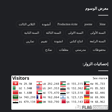
معرض الوسوم
3éme
poeme
Production écrite
أنشودة
الثلاثي الثالث
السنة الأولى
السنة الاولى
السنة الثالثة
السنة الثانية
السنة الرابعة
انتاج كتابي
انشودة
تقييم
تمارين
محفوظات
مدرستي
معلقات
نماذج
إحصائيات الزوار: