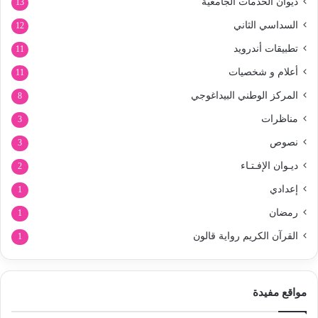
ديوان الخدمات الجامعية
13
السداسي الثاني
12
تطبيقات أندرويد
11
أعلام و شخصيات
11
المركز الوطني البيداغوجي
8
مناظرات
3
نصوص
3
ديـوان الإفـتـاء
2
إعدادي
1
رمضان
1
القرآن الكريم رواية قالون
1
مواقع مفيدة