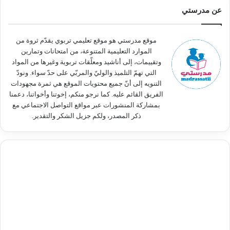
ث
عن مدرستي
ع
ن
:
موقع مدرستي هو موقع تعليمي تربوي يقدّم ثروة من
الموارد التعليمية المتنوعة، من امتحانات وتمارين
وتقييمات، إلى أناشيد ومعلّقات تربوية وغيرها من المواد
التي تهمّ التلميذ والوليّ والمربّي على حدّ سواء. ونودّ
التنويه إلى أنّ جميع محتويات الموقع هي ثمرة مجهودات
الفريق القائم عليه. كما نرجو منكم، إخوتنا وأخواتنا، دعمنا
بمشاركة المنشورات عبر مواقع التواصل الاجتماعي مع
ذكر المصدر، ولكم جزيل الشكر والتقدير.