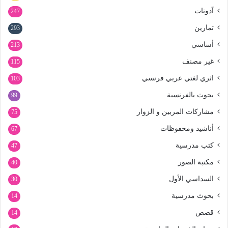
آدونات
247
تمارين
293
أساسي
213
غير مصنف
115
اثري لغتي عربي فرنسي
103
بحوث بالفرنسية
99
مشاركات المربين و الزوار
75
أناشيد ومحفوظات
67
كتب مدرسية
47
مكتبة الصور
40
السداسي الأول
30
بحوث مدرسية
14
قصص
14