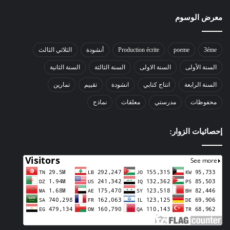
معرض الوسوم
3éme
poeme
Production écrite
أنشودة
الثلاثي الثالث
السنة الأولى
السنة الاولى
السنة الثالثة
السنة الثانية
السنة الرابعة
انتاج كتابي
انشودة
تقييم
تمارين
محفوظات
مدرستي
معلقات
نماذج
إحصائيات الزوار: