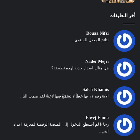
أخر التعليقات
Douaa Nifzi
نتائج المعدل السنوي...
Nader Mejri
هل هناك اصدار جديد لهذه تطبيقة؟...
Saleh Khamis
الآية رقم ١١ بها خطأ لا تَسْمَعُ فِيها لاغِيَةً لقد ضمت التا...
Elwej Emna
رجاءا لم أستطع الدخول إلى المنصة الرقمية لمعرفة اعداد
ابني...