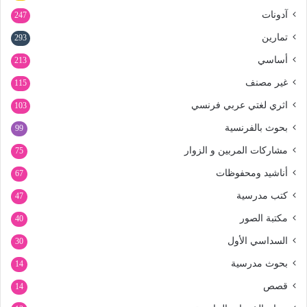
آدونات
247
تمارين
293
أساسي
213
غير مصنف
115
اثري لغتي عربي فرنسي
103
بحوث بالفرنسية
99
مشاركات المربين و الزوار
75
أناشيد ومحفوظات
67
كتب مدرسية
47
مكتبة الصور
40
السداسي الأول
30
بحوث مدرسية
14
قصص
14