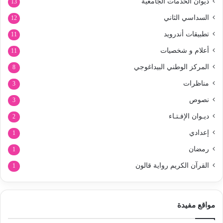
ديوان الخدمات الجامعية
13
السداسي الثاني
12
تطبيقات أندرويد
11
أعلام و شخصيات
11
المركز الوطني البيداغوجي
8
مناظرات
3
نصوص
3
ديـوان الإفـتـاء
2
إعدادي
1
رمضان
1
القرآن الكريم رواية قالون
1
مواقع مفيدة