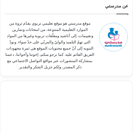
ث
عن مدرستي
ع
ن
:
موقع مدرستي هو موقع تعليمي تربوي يقدّم ثروة من
الموارد التعليمية المتنوعة، من امتحانات وتمارين
وتقييمات، إلى أناشيد ومعلّقات تربوية وغيرها من المواد
التي تهمّ التلميذ والوليّ والمربّي على حدّ سواء. ونودّ
التنويه إلى أنّ جميع محتويات الموقع هي ثمرة مجهودات
الفريق القائم عليه. كما نرجو منكم، إخوتنا وأخواتنا، دعمنا
بمشاركة المنشورات عبر مواقع التواصل الاجتماعي مع
ذكر المصدر، ولكم جزيل الشكر والتقدير.