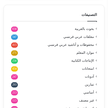
التصنيفات
بحوث بالعربية
658
معلقات عربي فرنسي
547
محفوظات و أناشيد عربي فرنسي
415
موارد المعلم
271
الإنتاجات الكتابية
256
امتحانات
454
آدونات
247
تمارين
293
أساسي
213
غير مصنف
115