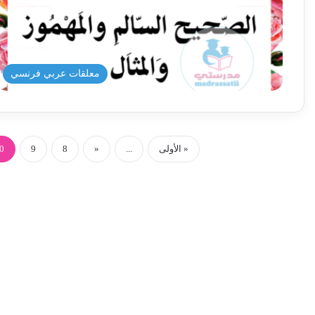
معلقات عربي فرنسي
« الأولى
...
«
8
9
0