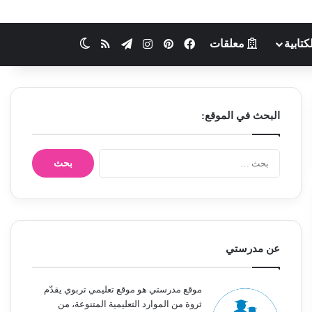
كتابية
معلقات
فيسبوك
بينتيريست
انستقرام
تيلقرام
ملخص الموقع RSS
الوضع المظلم
البحث في الموقع:
ا
ل
ب
ح
ث
ع
ن
عن مدرستي
:
موقع مدرستي هو موقع تعليمي تربوي يقدّم
ثروة من الموارد التعليمية المتنوعة، من