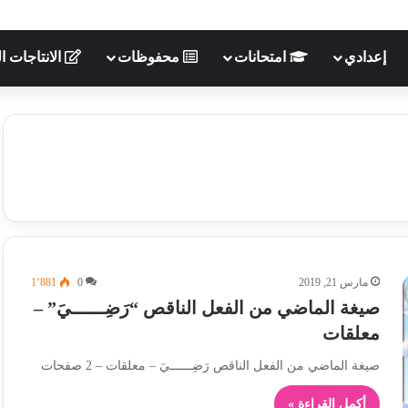
إعدادي
امتحانات
محفوظات
الانتاجات ال
مارس 21, 2019
0
1٬881
صيغة الماضي من الفعل الناقص “رَضِــــــيَ” –
معلقات
صيغة الماضي من الفعل الناقص رَضِــــــيَ – معلقات – 2 صفحات
أكمل القراءة »