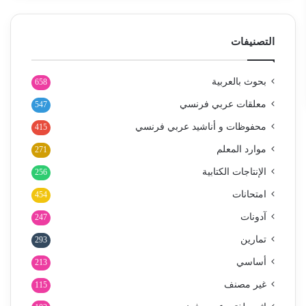
التصنيفات
بحوث بالعربية
658
معلقات عربي فرنسي
547
محفوظات و أناشيد عربي فرنسي
415
موارد المعلم
271
الإنتاجات الكتابية
256
امتحانات
454
آدونات
247
تمارين
293
أساسي
213
غير مصنف
115