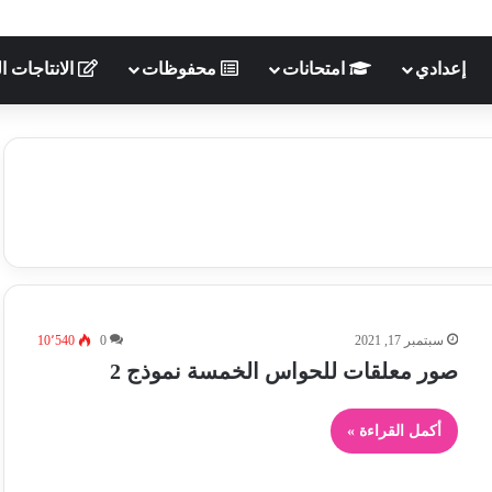
إعدادي
امتحانات
محفوظات
الانتاجات ال
سبتمبر 17, 2021
0
10٬540
صور معلقات للحواس الخمسة نموذج 2
أكمل القراءة »