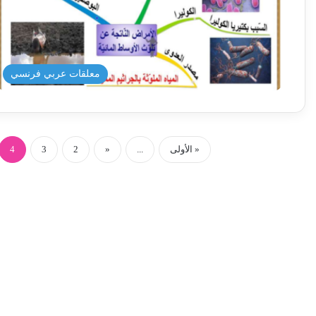
معلقات عربي فرنسي
« الأولى
...
«
2
3
4