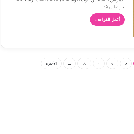
الأمراض النّاتجة عن تلوّث الأوساط المائيّة – معلقات ترسيخية –
خرائط ذهنيّة
أكمل القراءة »
5
6
»
10
...
الأخيرة