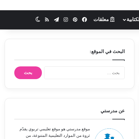
كتابية
معلقات
فيسبوك
بينتيريست
انستقرام
تيلقرام
ملخص الموقع RSS
الوضع المظلم
البحث في الموقع:
ا
ل
ب
ح
ث
ع
ن
عن مدرستي
:
موقع مدرستي هو موقع تعليمي تربوي يقدّم
ثروة من الموارد التعليمية المتنوعة، من