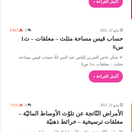
أكمل القراءة »
مايو 22, 2021
0
6٬617
حساب قيس مساحة مثلث – معلقات – ث1
س6
✔ شكر خاص للمربي إلياس عبد النبي 👍 حساب قيس مساحة
مثلث – معلقات ث1 س6
أكمل القراءة »
مايو 21, 2021
0
3٬935
الأمراض النّاتجة عن تلوّث الأوساط المائيّة –
معلقات ترسيخية – خرائط ذهنيّة