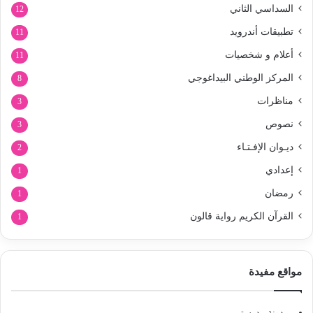
السداسي الثاني
12
تطبيقات أندرويد
11
أعلام و شخصيات
11
المركز الوطني البيداغوجي
8
مناظرات
3
نصوص
3
ديـوان الإفـتـاء
2
إعدادي
1
رمضان
1
القرآن الكريم رواية قالون
1
مواقع مفيدة
مدونة مدرستي