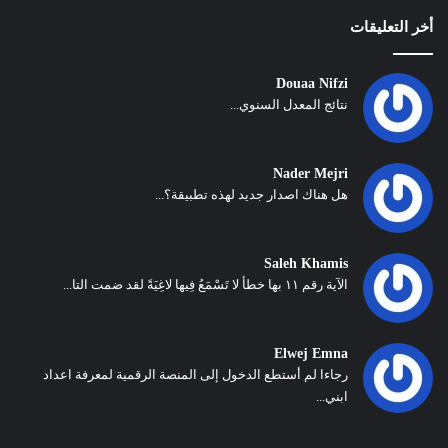
أخر التعليقات
Douaa Nifzi
نتائج المعدل السنوي...
Nader Mejri
هل هناك اصدار جديد لهذه تطبيقة؟...
Saleh Khamis
الآية رقم ١١ بها خطأ لا تَسْمَعُ فِيها لاغِيَةً لقد ضمت التا...
Elwej Emna
رجاءا لم أستطع الدخول إلى المنصة الرقمية لمعرفة اعداد
ابني...