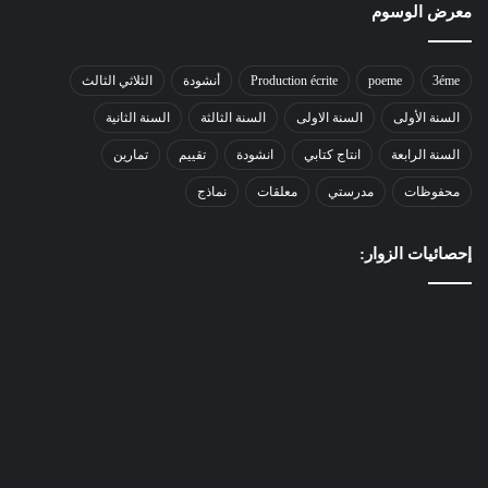
معرض الوسوم
3éme
poeme
Production écrite
أنشودة
الثلاثي الثالث
السنة الأولى
السنة الاولى
السنة الثالثة
السنة الثانية
السنة الرابعة
انتاج كتابي
انشودة
تقييم
تمارين
محفوظات
مدرستي
معلقات
نماذج
إحصائيات الزوار: