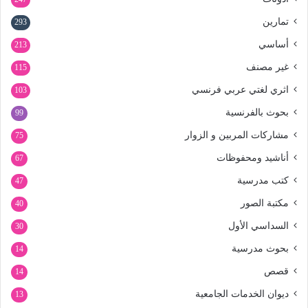
تمارين
293
أساسي
213
غير مصنف
115
اثري لغتي عربي فرنسي
103
بحوث بالفرنسية
99
مشاركات المربين و الزوار
75
أناشيد ومحفوظات
67
كتب مدرسية
47
مكتبة الصور
40
السداسي الأول
30
بحوث مدرسية
14
قصص
14
ديوان الخدمات الجامعية
13