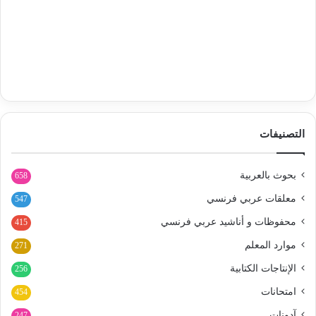
التصنيفات
بحوث بالعربية
658
معلقات عربي فرنسي
547
محفوظات و أناشيد عربي فرنسي
415
موارد المعلم
271
الإنتاجات الكتابية
256
امتحانات
454
آدونات
247