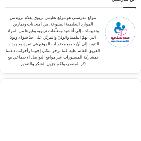
ع
ن
:
موقع مدرستي هو موقع تعليمي تربوي يقدّم ثروة من
الموارد التعليمية المتنوعة، من امتحانات وتمارين
وتقييمات، إلى أناشيد ومعلّقات تربوية وغيرها من المواد
التي تهمّ التلميذ والوليّ والمربّي على حدّ سواء. ونودّ
التنويه إلى أنّ جميع محتويات الموقع هي ثمرة مجهودات
الفريق القائم عليه. كما نرجو منكم، إخوتنا وأخواتنا، دعمنا
بمشاركة المنشورات عبر مواقع التواصل الاجتماعي مع
ذكر المصدر، ولكم جزيل الشكر والتقدير.