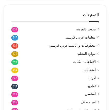
التصنيفات
بحوث بالعربية
658
معلقات عربي فرنسي
547
محفوظات و أناشيد عربي فرنسي
415
موارد المعلم
271
الإنتاجات الكتابية
256
امتحانات
454
آدونات
247
تمارين
293
أساسي
213
غير مصنف
115