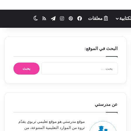
كتابية
معلقات
فيسبوك
بينتيريست
انستقرام
تيلقرام
ملخص الموقع RSS
الوضع المظلم
البحث في الموقع:
ا
ل
ب
ح
ث
ع
ن
عن مدرستي
:
موقع مدرستي هو موقع تعليمي تربوي يقدّم
ثروة من الموارد التعليمية المتنوعة، من