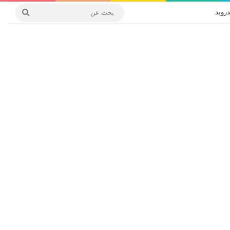
درويد
بحث
عن