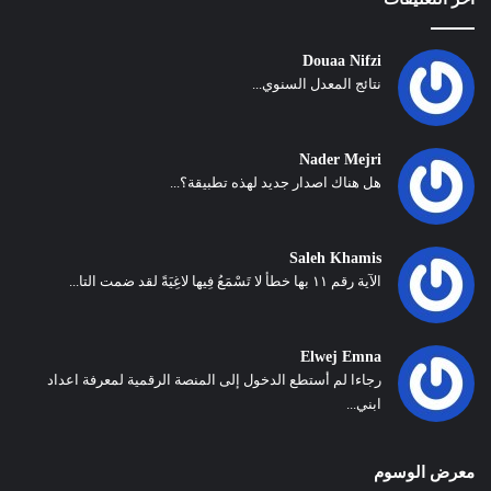
Douaa Nifzi
نتائج المعدل السنوي...
Nader Mejri
هل هناك اصدار جديد لهذه تطبيقة؟...
Saleh Khamis
الآية رقم ١١ بها خطأ لا تَسْمَعُ فِيها لاغِيَةً لقد ضمت التا...
Elwej Emna
رجاءا لم أستطع الدخول إلى المنصة الرقمية لمعرفة اعداد
ابني...
معرض الوسوم