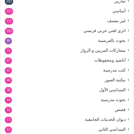
تمارين
293
أساسي
213
غير مصنف
115
اثري لغتي عربي فرنسي
103
بحوث بالفرنسية
99
مشاركات المربين و الزوار
75
أناشيد ومحفوظات
67
كتب مدرسية
47
مكتبة الصور
40
السداسي الأول
30
بحوث مدرسية
14
قصص
14
ديوان الخدمات الجامعية
13
السداسي الثاني
12