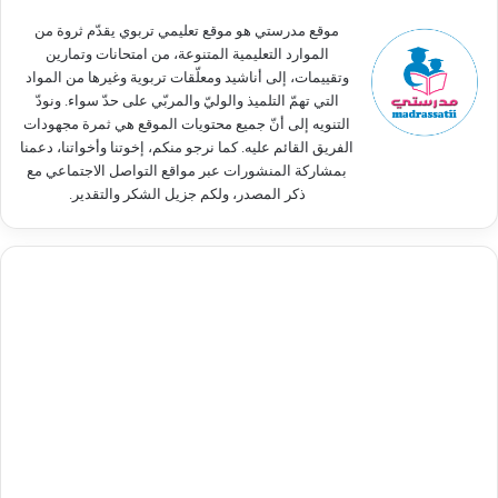
:
موقع مدرستي هو موقع تعليمي تربوي يقدّم ثروة من
الموارد التعليمية المتنوعة، من امتحانات وتمارين
وتقييمات، إلى أناشيد ومعلّقات تربوية وغيرها من المواد
التي تهمّ التلميذ والوليّ والمربّي على حدّ سواء. ونودّ
التنويه إلى أنّ جميع محتويات الموقع هي ثمرة مجهودات
الفريق القائم عليه. كما نرجو منكم، إخوتنا وأخواتنا، دعمنا
بمشاركة المنشورات عبر مواقع التواصل الاجتماعي مع
ذكر المصدر، ولكم جزيل الشكر والتقدير.