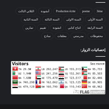
3éme
poeme
Production écrite
أنشودة
الثلاثي الثالث
السنة الأولى
السنة الاولى
السنة الثالثة
السنة الثانية
السنة الرابعة
انتاج كتابي
انشودة
تقييم
تمارين
محفوظات
مدرستي
معلقات
نماذج
إحصائيات الزوار: