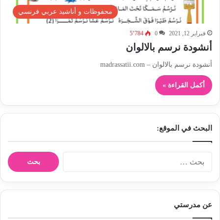
محفوظات و أناشيد عربي فرنسي
فبراير 12, 2021
0
5٬784
أنشودة نرسم بالالوان
أنشودة نرسم بالالوان – madrassatii.com
أكمل القراءة »
البحث في الموقع:
ا
ل
ب
ح
ث
عن مدرستي
ع
ن