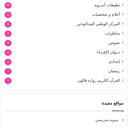
تطبيقات أندرويد
11
أعلام و شخصيات
11
المركز الوطني البيداغوجي
8
مناظرات
3
نصوص
3
ديـوان الإفـتـاء
2
إعدادي
1
رمضان
1
القرآن الكريم رواية قالون
1
مواقع مفيدة
مدونة مدرستي