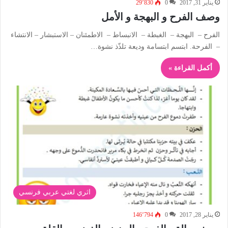
يناير 31, 2017
0
29٬830
وصف الفرح و البهجة و الأمل
الفرح – البهجة – الغبطة – الانبساط – الاطمئنان – الاستبشار – الانتشاء
– الفرحة. ابتسم ابتسامة وديعة تلذّذ نشوة…
أكمل القراءة »
اثري لغتي عربي فرنسي
يناير 28, 2017
0
146٬794