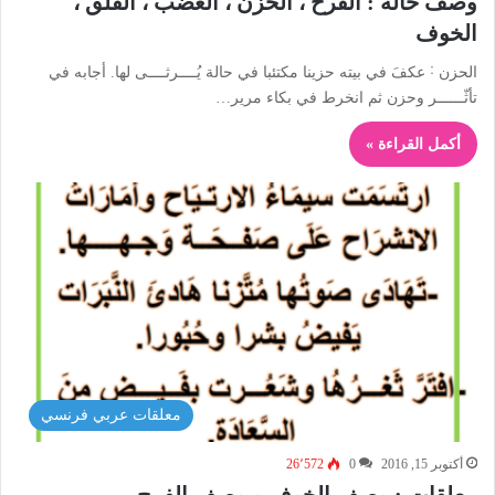
وصف حالة : الفرح ، الحزن ، الغضب ، القلق ،
الخوف
الحزن ˸ عكفَ في بيته حزينا مكتئبا في حالة يُــــرثــــى لها. أجابه في
تأثّــــــر وحزن ثم انخرط في بكاء مرير…
أكمل القراءة »
معلقات عربي فرنسي
أكتوبر 15, 2016
0
26٬572
معلقات : وصف الخوف و وصف الفرح