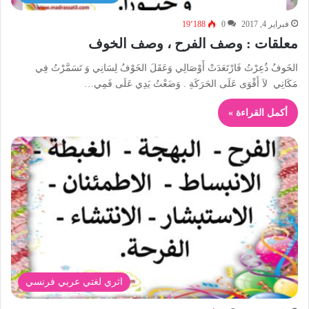
فبراير 4, 2017
0
19٬188
معلقات : وصف الفرح ، وصف الخوف
الخَوفُ ذُعِرْتُ فَارْتَعَدَتْ أَوْصَالِي وَعَقَلَ الخَوْفُ لِسَانِي وَ تَسَمَّرْتُ فِي
مَكَانِي لاَ أَقْوَى عَلَى الحَرَكَةِ . وَضَعْتُ يَدِي عَلَى فَمِي…
أكمل القراءة »
اثري لغتي عربي فرنسي