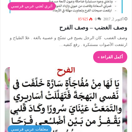
اثري لغتي عربي فرنسي
أكتوبر 2, 2017
0
85٬625
وصف الغضب – وصف الفرح
وصف الغضب كان الرجل يصيح في تشنّج و عصبية بالغة . علا الصّياح و
ارتفعت الأصوات مستنكرة . رفع كتفيه…
أكمل القراءة »
معلقات عربي فرنسي