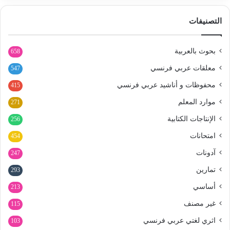
التصنيفات
بحوث بالعربية
658
معلقات عربي فرنسي
547
محفوظات و أناشيد عربي فرنسي
415
موارد المعلم
271
الإنتاجات الكتابية
256
امتحانات
454
آدونات
247
تمارين
293
أساسي
213
غير مصنف
115
اثري لغتي عربي فرنسي
103