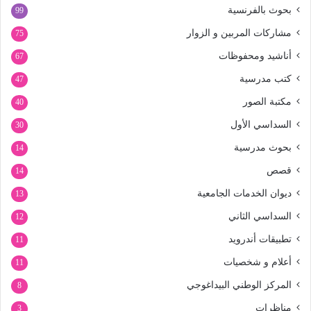
بحوث بالفرنسية
99
مشاركات المربين و الزوار
75
أناشيد ومحفوظات
67
كتب مدرسية
47
مكتبة الصور
40
السداسي الأول
30
بحوث مدرسية
14
قصص
14
ديوان الخدمات الجامعية
13
السداسي الثاني
12
تطبيقات أندرويد
11
أعلام و شخصيات
11
المركز الوطني البيداغوجي
8
مناظرات
3