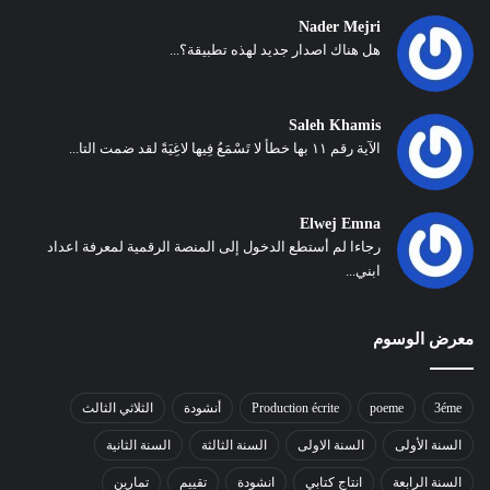
Nader Mejri
هل هناك اصدار جديد لهذه تطبيقة؟...
Saleh Khamis
الآية رقم ١١ بها خطأ لا تَسْمَعُ فِيها لاغِيَةً لقد ضمت التا...
Elwej Emna
رجاءا لم أستطع الدخول إلى المنصة الرقمية لمعرفة اعداد
ابني...
معرض الوسوم
3éme
poeme
Production écrite
أنشودة
الثلاثي الثالث
السنة الأولى
السنة الاولى
السنة الثالثة
السنة الثانية
السنة الرابعة
انتاج كتابي
انشودة
تقييم
تمارين