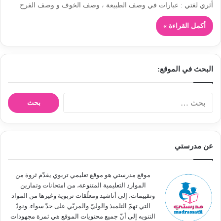
أثري لغتي : عبارات في وصف الطبيعة ، وصف الخوف و وصف الفرح
أكمل القراءة »
البحث في الموقع:
ا
ل
ب
ح
ث
عن مدرستي
ع
ن
:
موقع مدرستي هو موقع تعليمي تربوي يقدّم ثروة من
الموارد التعليمية المتنوعة، من امتحانات وتمارين
وتقييمات، إلى أناشيد ومعلّقات تربوية وغيرها من المواد
التي تهمّ التلميذ والوليّ والمربّي على حدّ سواء. ونودّ
التنويه إلى أنّ جميع محتويات الموقع هي ثمرة مجهودات