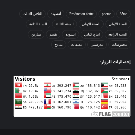
3éme
poeme
Production écrite
أنشودة
الثلاثي الثالث
السنة الأولى
السنة الاولى
السنة الثالثة
السنة الثانية
السنة الرابعة
انتاج كتابي
انشودة
تقييم
تمارين
محفوظات
مدرستي
معلقات
نماذج
إحصائيات الزوار: