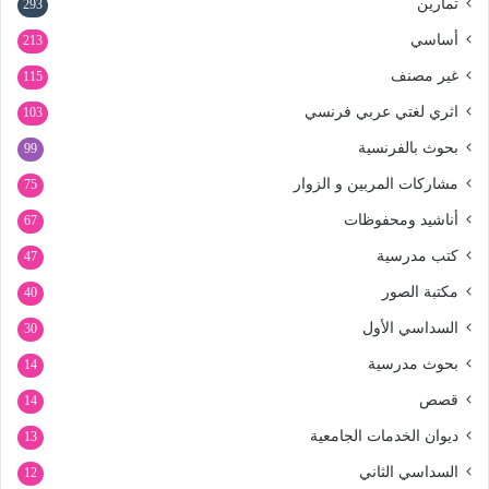
تمارين
293
أساسي
213
غير مصنف
115
اثري لغتي عربي فرنسي
103
بحوث بالفرنسية
99
مشاركات المربين و الزوار
75
أناشيد ومحفوظات
67
كتب مدرسية
47
مكتبة الصور
40
السداسي الأول
30
بحوث مدرسية
14
قصص
14
ديوان الخدمات الجامعية
13
السداسي الثاني
12