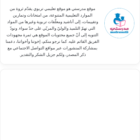
:
موقع مدرستي هو موقع تعليمي تربوي يقدّم ثروة من
الموارد التعليمية المتنوعة، من امتحانات وتمارين
وتقييمات، إلى أناشيد ومعلّقات تربوية وغيرها من المواد
التي تهمّ التلميذ والوليّ والمربّي على حدّ سواء. ونودّ
التنويه إلى أنّ جميع محتويات الموقع هي ثمرة مجهودات
الفريق القائم عليه. كما نرجو منكم، إخوتنا وأخواتنا، دعمنا
بمشاركة المنشورات عبر مواقع التواصل الاجتماعي مع
ذكر المصدر، ولكم جزيل الشكر والتقدير.