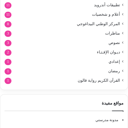
تطبيقات أندرويد
11
أعلام و شخصيات
11
المركز الوطني البيداغوجي
8
مناظرات
3
نصوص
3
ديـوان الإفـتـاء
2
إعدادي
1
رمضان
1
القرآن الكريم رواية قالون
1
مواقع مفيدة
مدونة مدرستي