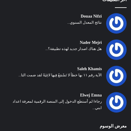
Douaa Nifzi
نتائج المعدل السنوي...
Nader Mejri
هل هناك اصدار جديد لهذه تطبيقة؟...
Saleh Khamis
الآية رقم ١١ بها خطأ لا تَسْمَعُ فِيها لاغِيَةً لقد ضمت التا...
Elwej Emna
رجاءا لم أستطع الدخول إلى المنصة الرقمية لمعرفة اعداد
ابني...
معرض الوسوم