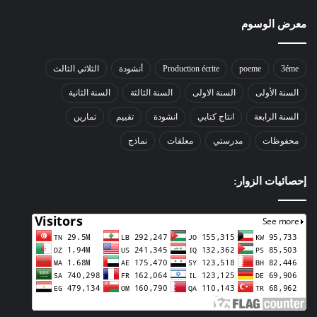
معرض الوسوم
3éme
poeme
Production écrite
أنشودة
الثلاثي الثالث
السنة الأولى
السنة الاولى
السنة الثالثة
السنة الثانية
السنة الرابعة
انتاج كتابي
انشودة
تقييم
تمارين
محفوظات
مدرستي
معلقات
نماذج
إحصائيات الزوار: