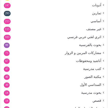
آدونات
247
تمارين
293
أساسي
213
غير مصنف
115
اثري لغتي عربي فرنسي
103
بحوث بالفرنسية
99
مشاركات المربين و الزوار
75
أناشيد ومحفوظات
67
كتب مدرسية
47
مكتبة الصور
40
السداسي الأول
30
بحوث مدرسية
14
قصص
14