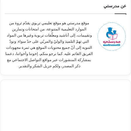
ث
عن مدرستي
ع
ن
:
موقع مدرستي هو موقع تعليمي تربوي يقدّم ثروة من
الموارد التعليمية المتنوعة، من امتحانات وتمارين
وتقييمات، إلى أناشيد ومعلّقات تربوية وغيرها من المواد
التي تهمّ التلميذ والوليّ والمربّي على حدّ سواء. ونودّ
التنويه إلى أنّ جميع محتويات الموقع هي ثمرة مجهودات
الفريق القائم عليه. كما نرجو منكم، إخوتنا وأخواتنا، دعمنا
بمشاركة المنشورات عبر مواقع التواصل الاجتماعي مع
ذكر المصدر، ولكم جزيل الشكر والتقدير.