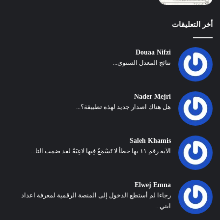
أخر التعليقات
Douaa Nifzi
نتائج المعدل السنوي...
Nader Mejri
هل هناك اصدار جديد لهذه تطبيقة؟...
Saleh Khamis
الآية رقم ١١ بها خطأ لا تَسْمَعُ فِيها لاغِيَةً لقد ضمت التا...
Elwej Emna
رجاءا لم أستطع الدخول إلى المنصة الرقمية لمعرفة اعداد
ابني...