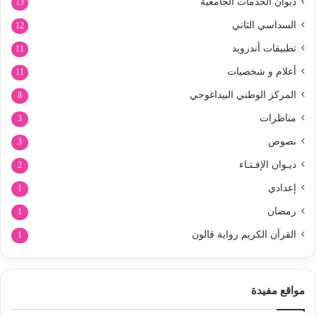
ديوان الخدمات الجامعية
13
السداسي الثاني
12
تطبيقات أندرويد
11
أعلام و شخصيات
11
المركز الوطني البيداغوجي
8
مناظرات
3
نصوص
3
ديـوان الإفـتـاء
2
إعدادي
1
رمضان
1
القرآن الكريم رواية قالون
1
مواقع مفيدة