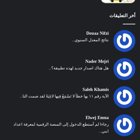
أخر التعليقات
Douaa Nifzi
نتائج المعدل السنوي...
Nader Mejri
هل هناك اصدار جديد لهذه تطبيقة؟...
Saleh Khamis
الآية رقم ١١ بها خطأ لا تَسْمَعُ فِيها لاغِيَةً لقد ضمت التا...
Elwej Emna
رجاءا لم أستطع الدخول إلى المنصة الرقمية لمعرفة اعداد
ابني...