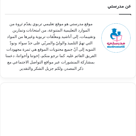
ث
عن مدرستي
ع
ن
:
موقع مدرستي هو موقع تعليمي تربوي يقدّم ثروة من
الموارد التعليمية المتنوعة، من امتحانات وتمارين
وتقييمات، إلى أناشيد ومعلّقات تربوية وغيرها من المواد
التي تهمّ التلميذ والوليّ والمربّي على حدّ سواء. ونودّ
التنويه إلى أنّ جميع محتويات الموقع هي ثمرة مجهودات
الفريق القائم عليه. كما نرجو منكم، إخوتنا وأخواتنا، دعمنا
بمشاركة المنشورات عبر مواقع التواصل الاجتماعي مع
ذكر المصدر، ولكم جزيل الشكر والتقدير.