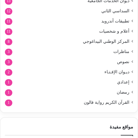
ديوان الخدمات الجامعية
13
السداسي الثاني
12
تطبيقات أندرويد
11
أعلام و شخصيات
11
المركز الوطني البيداغوجي
8
مناظرات
3
نصوص
3
ديـوان الإفـتـاء
2
إعدادي
1
رمضان
1
القرآن الكريم رواية قالون
1
مواقع مفيدة