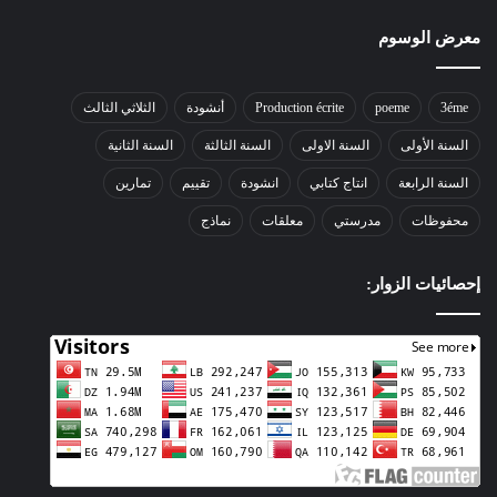
معرض الوسوم
3éme
poeme
Production écrite
أنشودة
الثلاثي الثالث
السنة الأولى
السنة الاولى
السنة الثالثة
السنة الثانية
السنة الرابعة
انتاج كتابي
انشودة
تقييم
تمارين
محفوظات
مدرستي
معلقات
نماذج
إحصائيات الزوار: