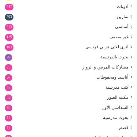
آدونات
247
تمارين
293
أساسي
213
غير مصنف
115
اثري لغتي عربي فرنسي
103
بحوث بالفرنسية
99
مشاركات المربين و الزوار
75
أناشيد ومحفوظات
67
كتب مدرسية
47
مكتبة الصور
40
السداسي الأول
30
بحوث مدرسية
14
قصص
14