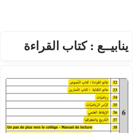
ينابيــع : كتاب القراءة