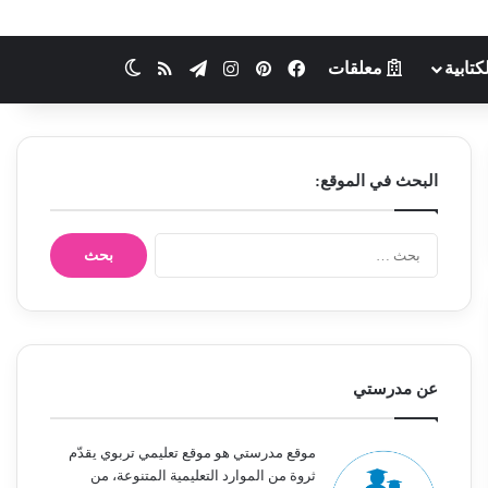
كتابية
معلقات
فيسبوك
بينتيريست
انستقرام
تيلقرام
ملخص الموقع RSS
الوضع المظلم
البحث في الموقع:
ا
ل
ب
ح
ث
ع
ن
عن مدرستي
:
موقع مدرستي هو موقع تعليمي تربوي يقدّم
ثروة من الموارد التعليمية المتنوعة، من