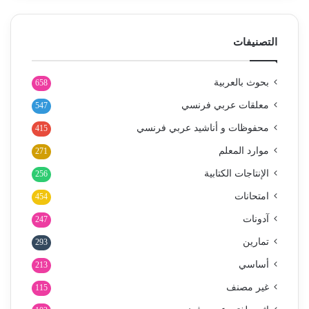
التصنيفات
بحوث بالعربية
658
معلقات عربي فرنسي
547
محفوظات و أناشيد عربي فرنسي
415
موارد المعلم
271
الإنتاجات الكتابية
256
امتحانات
454
آدونات
247
تمارين
293
أساسي
213
غير مصنف
115