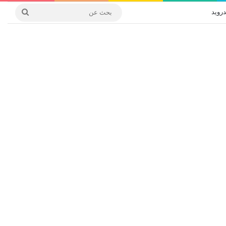
درويد
بحث
عن