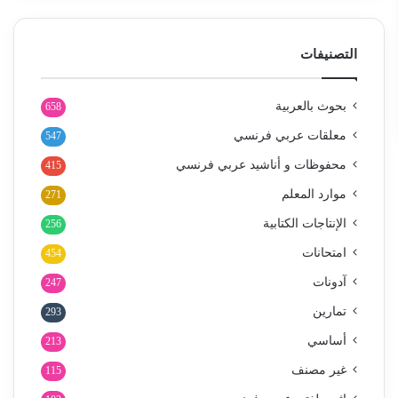
التصنيفات
بحوث بالعربية
658
معلقات عربي فرنسي
547
محفوظات و أناشيد عربي فرنسي
415
موارد المعلم
271
الإنتاجات الكتابية
256
امتحانات
454
آدونات
247
تمارين
293
أساسي
213
غير مصنف
115