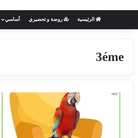
الرئيسية
روضة و تحضيري
أساسي
3éme