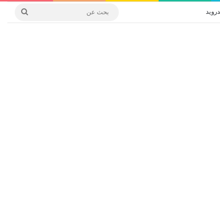
درويد
بحث
عن