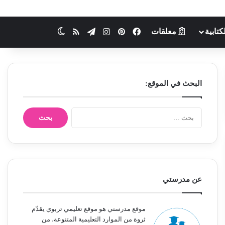
كتابية
معلقات
فيسبوك
بينتيريست
انستقرام
تيلقرام
ملخص الموقع RSS
الوضع المظلم
البحث في الموقع:
ا
ل
ب
ح
ث
ع
ن
عن مدرستي
:
موقع مدرستي هو موقع تعليمي تربوي يقدّم
ثروة من الموارد التعليمية المتنوعة، من