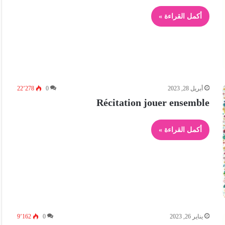
أكمل القراءة »
أبريل 28, 2023
0
22٬278
Récitation jouer ensemble
أكمل القراءة »
يناير 26, 2023
0
9٬162