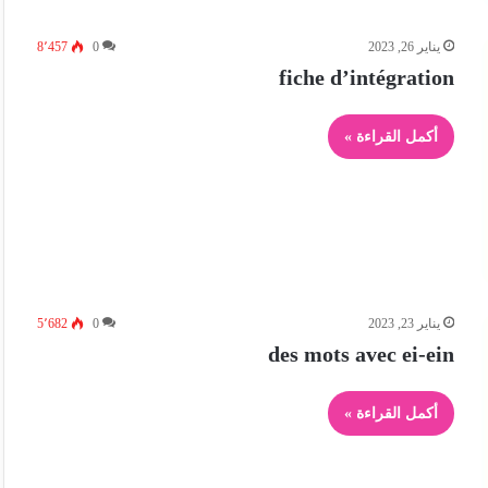
يناير 26, 2023
0
8٬457
fiche d’intégration
أكمل القراءة »
يناير 23, 2023
0
5٬682
des mots avec ei-ein
أكمل القراءة »