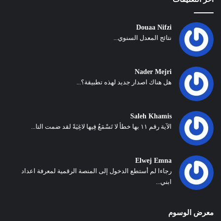
Douaa Nifzi
نتائج المعدل السنوي...
Nader Mejri
هل هناك اصدار جديد لهذه تطبيقة؟...
Saleh Khamis
الآية رقم ١١ بها خطأ لا تَسْمَعُ فِيها لاغِيَةً لقد ضمت التا...
Elwej Emna
رجاءا لم أستطع الدخول إلى المنصة الرقمية لمعرفة اعداد
ابني...
معرض الوسوم