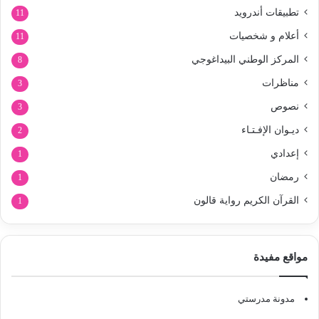
تطبيقات أندرويد
11
أعلام و شخصيات
11
المركز الوطني البيداغوجي
8
مناظرات
3
نصوص
3
ديـوان الإفـتـاء
2
إعدادي
1
رمضان
1
القرآن الكريم رواية قالون
1
مواقع مفيدة
مدونة مدرستي