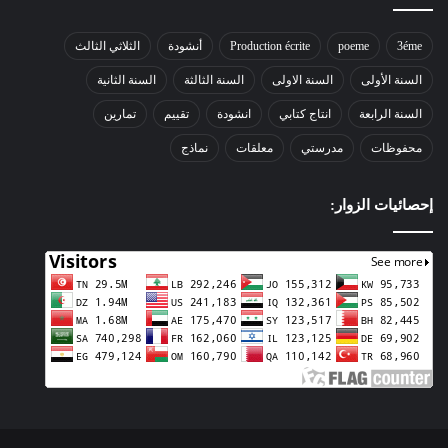
3éme
poeme
Production écrite
أنشودة
الثلاثي الثالث
السنة الأولى
السنة الاولى
السنة الثالثة
السنة الثانية
السنة الرابعة
انتاج كتابي
انشودة
تقييم
تمارين
محفوظات
مدرستي
معلقات
نماذج
إحصائيات الزوار: