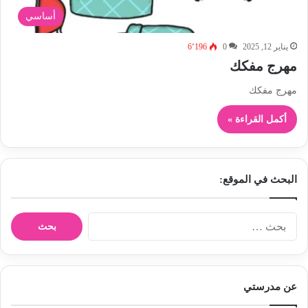
أساسي
يناير 12, 2025
0
6٬196
مهرج مفكك
مهرج مفكك
أكمل القراءة »
البحث في الموقع:
ا
ل
ب
ح
ث
عن مدرستي
ع
ن