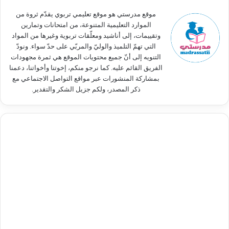
:
موقع مدرستي هو موقع تعليمي تربوي يقدّم ثروة من
الموارد التعليمية المتنوعة، من امتحانات وتمارين
وتقييمات، إلى أناشيد ومعلّقات تربوية وغيرها من المواد
التي تهمّ التلميذ والوليّ والمربّي على حدّ سواء. ونودّ
التنويه إلى أنّ جميع محتويات الموقع هي ثمرة مجهودات
الفريق القائم عليه. كما نرجو منكم، إخوتنا وأخواتنا، دعمنا
بمشاركة المنشورات عبر مواقع التواصل الاجتماعي مع
ذكر المصدر، ولكم جزيل الشكر والتقدير.