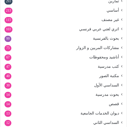
تمارين
293
أساسي
213
غير مصنف
115
اثري لغتي عربي فرنسي
103
بحوث بالفرنسية
99
مشاركات المربين و الزوار
75
أناشيد ومحفوظات
67
كتب مدرسية
47
مكتبة الصور
40
السداسي الأول
30
بحوث مدرسية
14
قصص
14
ديوان الخدمات الجامعية
13
السداسي الثاني
12