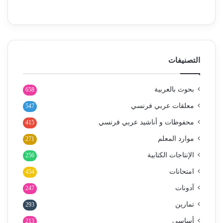
التصنيفات
بحوث بالعربية
658
معلقات عربي فرنسي
547
محفوظات و أناشيد عربي فرنسي
415
موارد المعلم
271
الإنتاجات الكتابية
256
امتحانات
454
آدونات
247
تمارين
293
أساسي
213