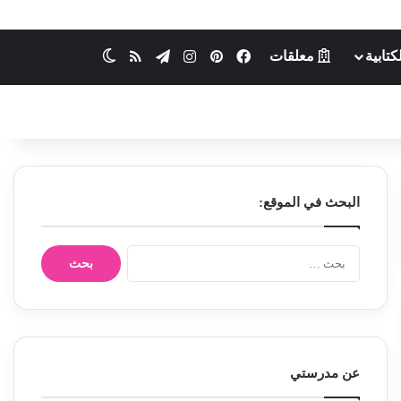
كتابية
معلقات
فيسبوك
بينتيريست
انستقرام
تيلقرام
ملخص الموقع RSS
الوضع المظلم
البحث في الموقع:
ا
ل
ب
ح
ث
ع
ن
عن مدرستي
: