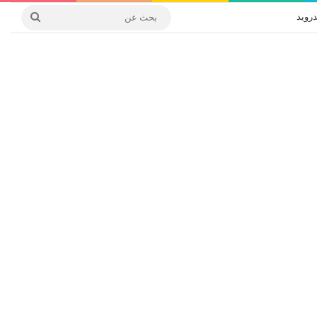
درويد
بحث
عن