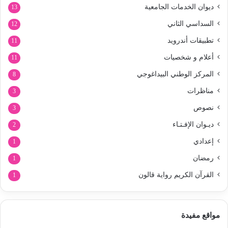
ديوان الخدمات الجامعية
13
السداسي الثاني
12
تطبيقات أندرويد
11
أعلام و شخصيات
11
المركز الوطني البيداغوجي
8
مناظرات
3
نصوص
3
ديـوان الإفـتـاء
2
إعدادي
1
رمضان
1
القرآن الكريم رواية قالون
1
مواقع مفيدة