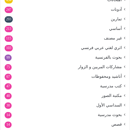
454
آدونات
247
تمارين
293
أساسي
213
غير مصنف
115
اثري لغتي عربي فرنسي
103
بحوث بالفرنسية
99
مشاركات المربين و الزوار
75
أناشيد ومحفوظات
67
كتب مدرسية
47
مكتبة الصور
40
السداسي الأول
30
بحوث مدرسية
14
قصص
14