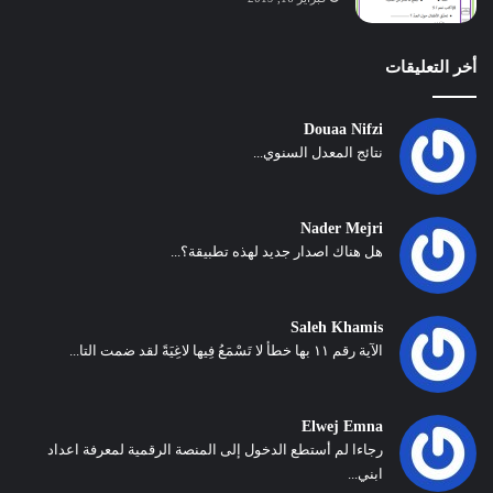
أخر التعليقات
Douaa Nifzi
نتائج المعدل السنوي...
Nader Mejri
هل هناك اصدار جديد لهذه تطبيقة؟...
Saleh Khamis
الآية رقم ١١ بها خطأ لا تَسْمَعُ فِيها لاغِيَةً لقد ضمت التا...
Elwej Emna
رجاءا لم أستطع الدخول إلى المنصة الرقمية لمعرفة اعداد
ابني...