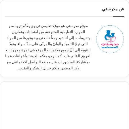
ث
عن مدرستي
ع
ن
:
موقع مدرستي هو موقع تعليمي تربوي يقدّم ثروة من
الموارد التعليمية المتنوعة، من امتحانات وتمارين
وتقييمات، إلى أناشيد ومعلّقات تربوية وغيرها من المواد
التي تهمّ التلميذ والوليّ والمربّي على حدّ سواء. ونودّ
التنويه إلى أنّ جميع محتويات الموقع هي ثمرة مجهودات
الفريق القائم عليه. كما نرجو منكم، إخوتنا وأخواتنا، دعمنا
بمشاركة المنشورات عبر مواقع التواصل الاجتماعي مع
ذكر المصدر، ولكم جزيل الشكر والتقدير.