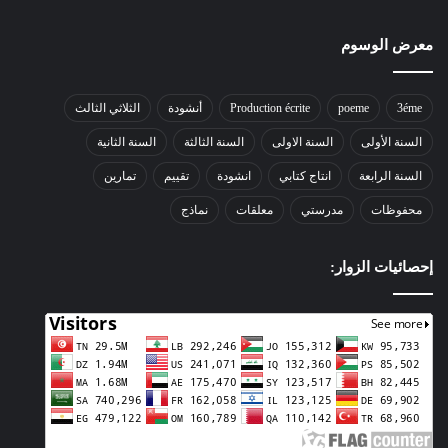
معرض الوسوم
3éme
poeme
Production écrite
أنشودة
الثلاثي الثالث
السنة الأولى
السنة الاولى
السنة الثالثة
السنة الثانية
السنة الرابعة
انتاج كتابي
انشودة
تقييم
تمارين
محفوظات
مدرستي
معلقات
نماذج
إحصائيات الزوار: