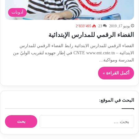
آدونات
يونيو 17, 2019
23
2٬833٬495
الفضاء الرقمي للمدارس الإبتدائية
الفضاء الرقمي للمدارس الابتدائية رابط الفضاء الرقمي للمدارس
الابتدائية – CNTE www.ent.cnte.tn في إطار جهوده لتقريب الوليّ من
المدرسة ومواكبة…
أكمل القراءة »
البحث في الموقع:
ا
ل
ب
ح