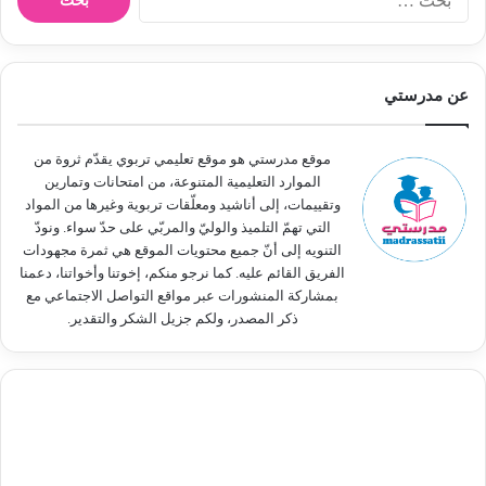
ل
ب
ح
ث
عن مدرستي
ع
ن
:
موقع مدرستي هو موقع تعليمي تربوي يقدّم ثروة من
الموارد التعليمية المتنوعة، من امتحانات وتمارين
وتقييمات، إلى أناشيد ومعلّقات تربوية وغيرها من المواد
التي تهمّ التلميذ والوليّ والمربّي على حدّ سواء. ونودّ
التنويه إلى أنّ جميع محتويات الموقع هي ثمرة مجهودات
الفريق القائم عليه. كما نرجو منكم، إخوتنا وأخواتنا، دعمنا
بمشاركة المنشورات عبر مواقع التواصل الاجتماعي مع
ذكر المصدر، ولكم جزيل الشكر والتقدير.