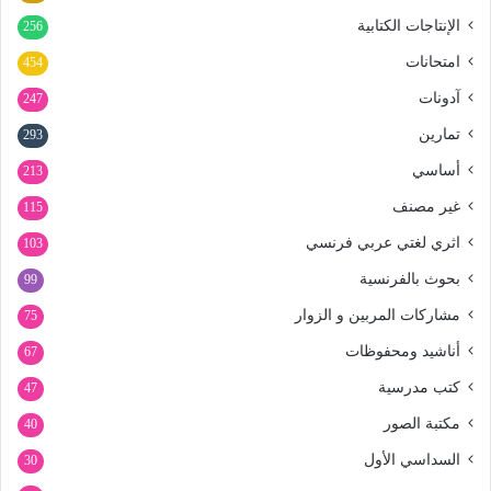
الإنتاجات الكتابية
256
امتحانات
454
آدونات
247
تمارين
293
أساسي
213
غير مصنف
115
اثري لغتي عربي فرنسي
103
بحوث بالفرنسية
99
مشاركات المربين و الزوار
75
أناشيد ومحفوظات
67
كتب مدرسية
47
مكتبة الصور
40
السداسي الأول
30