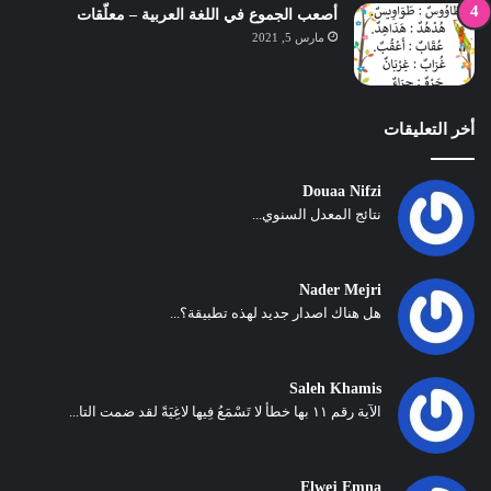
أصعب الجموع في اللغة العربية – معلّقات
مارس 5, 2021
أخر التعليقات
Douaa Nifzi
نتائج المعدل السنوي...
Nader Mejri
هل هناك اصدار جديد لهذه تطبيقة؟...
Saleh Khamis
الآية رقم ١١ بها خطأ لا تَسْمَعُ فِيها لاغِيَةً لقد ضمت التا...
Elwej Emna