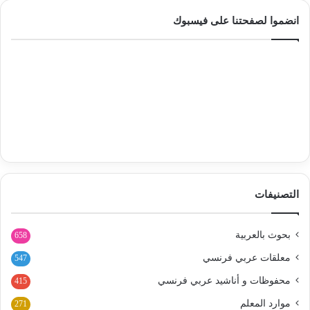
انضموا لصفحتنا على فيسبوك
التصنيفات
بحوث بالعربية
658
معلقات عربي فرنسي
547
محفوظات و أناشيد عربي فرنسي
415
موارد المعلم
271