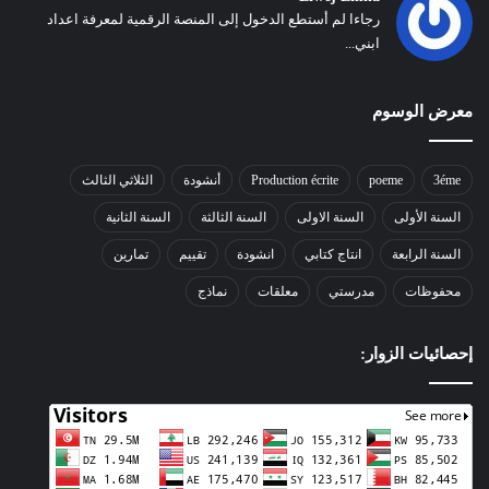
رجاءا لم أستطع الدخول إلى المنصة الرقمية لمعرفة اعداد
ابني...
معرض الوسوم
3éme
poeme
Production écrite
أنشودة
الثلاثي الثالث
السنة الأولى
السنة الاولى
السنة الثالثة
السنة الثانية
السنة الرابعة
انتاج كتابي
انشودة
تقييم
تمارين
محفوظات
مدرستي
معلقات
نماذج
إحصائيات الزوار: