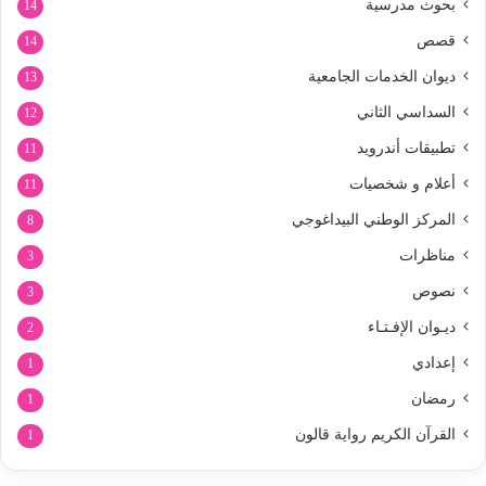
بحوث مدرسية
14
قصص
14
ديوان الخدمات الجامعية
13
السداسي الثاني
12
تطبيقات أندرويد
11
أعلام و شخصيات
11
المركز الوطني البيداغوجي
8
مناظرات
3
نصوص
3
ديـوان الإفـتـاء
2
إعدادي
1
رمضان
1
القرآن الكريم رواية قالون
1