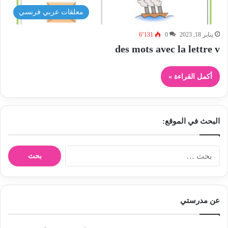
معلقات عربي فرنسي
يناير 18, 2023
0
6٬131
des mots avec la lettre v
أكمل القراءة »
البحث في الموقع:
ا
ل
ب
ح
ث
عن مدرستي
ع
ن
: