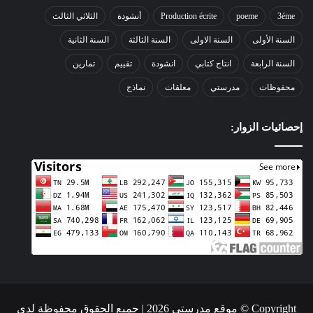
3éme
poeme
Production écrite
أنشودة
الثلاثي الثالث
السنة الأولى
السنة الاولى
السنة الثالثة
السنة الثانية
السنة الرابعة
انتاج كتابي
انشودة
تقييم
تمارين
محفوظات
مدرستي
معلقات
نماذج
إحصائيات الزوار:
Copyright © موقع مدرستي 2026 | جميع الحقوق محفوظة لدى