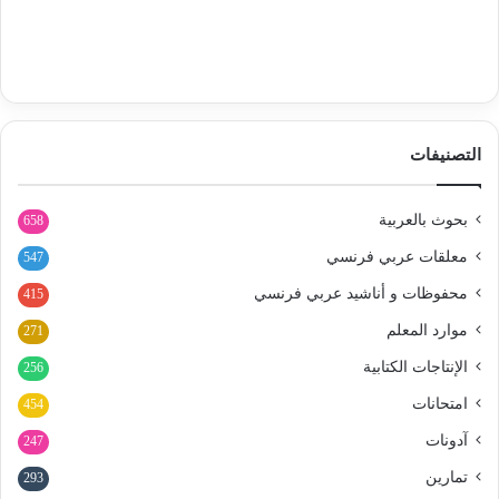
التصنيفات
بحوث بالعربية
658
معلقات عربي فرنسي
547
محفوظات و أناشيد عربي فرنسي
415
موارد المعلم
271
الإنتاجات الكتابية
256
امتحانات
454
آدونات
247
تمارين
293