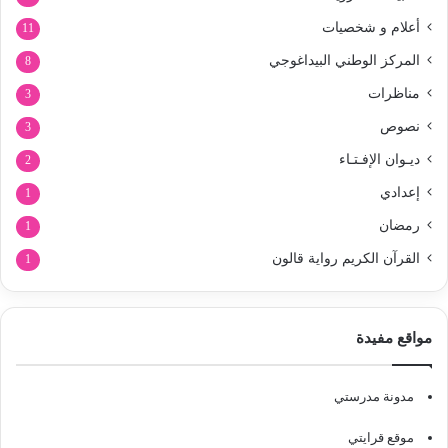
أعلام و شخصيات
11
المركز الوطني البيداغوجي
8
مناظرات
3
نصوص
3
ديـوان الإفـتـاء
2
إعدادي
1
رمضان
1
القرآن الكريم رواية قالون
1
مواقع مفيدة
مدونة مدرستي
موقع قرايتي