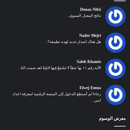
Douaa Nifzi
نتائج المعدل السنوي...
Nader Mejri
هل هناك اصدار جديد لهذه تطبيقة؟...
Saleh Khamis
الآية رقم ١١ بها خطأ لا تَسْمَعُ فِيها لاغِيَةً لقد ضمت التا...
Elwej Emna
رجاءا لم أستطع الدخول إلى المنصة الرقمية لمعرفة اعداد
ابني...
معرض الوسوم