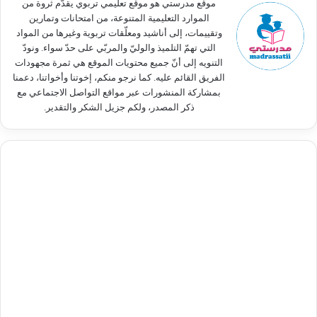
موقع مدرستي هو موقع تعليمي تربوي يقدّم ثروة من
الموارد التعليمية المتنوعة، من امتحانات وتمارين
وتقييمات، إلى أناشيد ومعلّقات تربوية وغيرها من المواد
التي تهمّ التلميذ والوليّ والمربّي على حدّ سواء. ونودّ
التنويه إلى أنّ جميع محتويات الموقع هي ثمرة مجهودات
الفريق القائم عليه. كما نرجو منكم، إخوتنا وأخواتنا، دعمنا
بمشاركة المنشورات عبر مواقع التواصل الاجتماعي مع
ذكر المصدر، ولكم جزيل الشكر والتقدير.