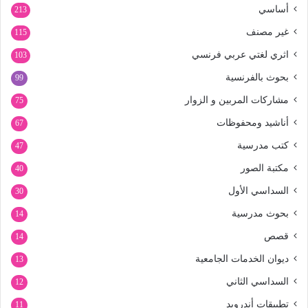
أساسي
213
غير مصنف
115
اثري لغتي عربي فرنسي
103
بحوث بالفرنسية
99
مشاركات المربين و الزوار
75
أناشيد ومحفوظات
67
كتب مدرسية
47
مكتبة الصور
40
السداسي الأول
30
بحوث مدرسية
14
قصص
14
ديوان الخدمات الجامعية
13
السداسي الثاني
12
تطبيقات أندرويد
11