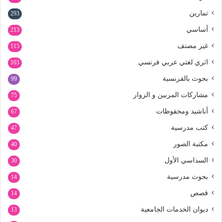
تمارين
293
أساسي
213
غير مصنف
115
اثري لغتي عربي فرنسي
103
بحوث بالفرنسية
99
مشاركات المربين و الزوار
75
أناشيد ومحفوظات
67
كتب مدرسية
47
مكتبة الصور
40
السداسي الأول
30
بحوث مدرسية
14
قصص
14
ديوان الخدمات الجامعية
13