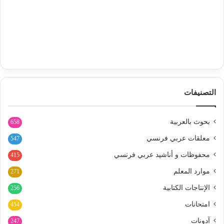
التصنيفات
بحوث بالعربية
658
معلقات عربي فرنسي
547
محفوظات و أناشيد عربي فرنسي
415
موارد المعلم
271
الإنتاجات الكتابية
256
امتحانات
454
آدونات
247