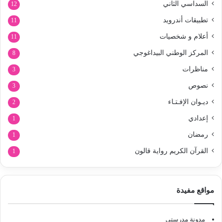
السداسي الثاني
12
تطبيقات أندرويد
11
أعلام و شخصيات
11
المركز الوطني البيداغوجي
8
مناظرات
3
نصوص
3
ديـوان الإفـتـاء
2
إعدادي
1
رمضان
1
القرآن الكريم رواية قالون
1
مواقع مفيدة
مدونة مدرستي