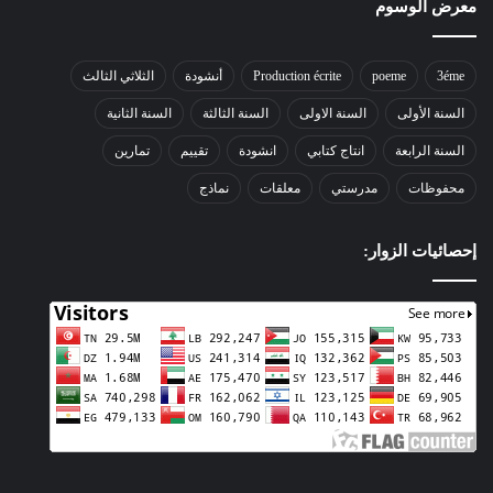
معرض الوسوم
3éme
poeme
Production écrite
أنشودة
الثلاثي الثالث
السنة الأولى
السنة الاولى
السنة الثالثة
السنة الثانية
السنة الرابعة
انتاج كتابي
انشودة
تقييم
تمارين
محفوظات
مدرستي
معلقات
نماذج
إحصائيات الزوار: