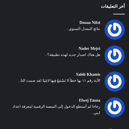
أخر التعليقات
Douaa Nifzi
نتائج المعدل السنوي...
Nader Mejri
هل هناك اصدار جديد لهذه تطبيقة؟...
Saleh Khamis
الآية رقم ١١ بها خطأ لا تَسْمَعُ فِيها لاغِيَةً لقد ضمت التا...
Elwej Emna
رجاءا لم أستطع الدخول إلى المنصة الرقمية لمعرفة اعداد
ابني...