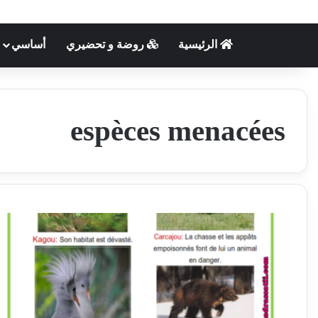
الرئيسية
روضة و تحضيري
أساسي
espèces menacées