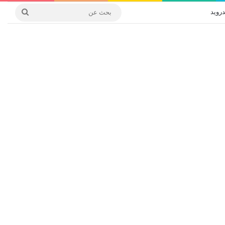
درويد
بحث
عن