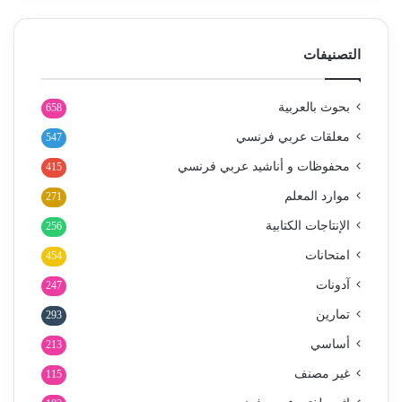
التصنيفات
بحوث بالعربية
658
معلقات عربي فرنسي
547
محفوظات و أناشيد عربي فرنسي
415
موارد المعلم
271
الإنتاجات الكتابية
256
امتحانات
454
آدونات
247
تمارين
293
أساسي
213
غير مصنف
115