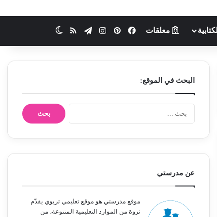
كتابية
معلقات
فيسبوك
بينتيريست
انستقرام
تيلقرام
ملخص الموقع RSS
الوضع المظلم
البحث في الموقع:
ا
ل
ب
ح
ث
ع
ن
عن مدرستي
:
موقع مدرستي هو موقع تعليمي تربوي يقدّم
ثروة من الموارد التعليمية المتنوعة، من