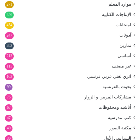
موارد المعلم
271
الإنتاجات الكتابية
256
امتحانات
454
آدونات
247
تمارين
293
أساسي
213
غير مصنف
115
اثري لغتي عربي فرنسي
103
بحوث بالفرنسية
99
مشاركات المربين و الزوار
75
أناشيد ومحفوظات
67
كتب مدرسية
47
مكتبة الصور
40
السداسي الأول
30