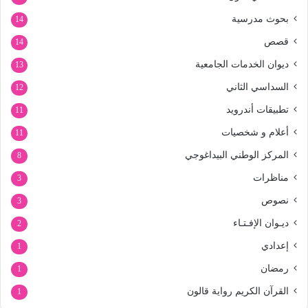
بحوث مدرسية
14
قصص
14
ديوان الخدمات الجامعية
13
السداسي الثاني
12
تطبيقات أندرويد
11
أعلام و شخصيات
11
المركز الوطني البيداغوجي
8
مناظرات
3
نصوص
3
ديـوان الإفـتـاء
2
إعدادي
1
رمضان
1
القرآن الكريم رواية قالون
1