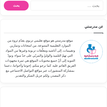
ا
ل
ب
ح
ث
عن مدرستي
ع
ن
:
موقع مدرستي هو موقع تعليمي تربوي يقدّم ثروة من
الموارد التعليمية المتنوعة، من امتحانات وتمارين
وتقييمات، إلى أناشيد ومعلّقات تربوية وغيرها من المواد
التي تهمّ التلميذ والوليّ والمربّي على حدّ سواء. ونودّ
التنويه إلى أنّ جميع محتويات الموقع هي ثمرة مجهودات
الفريق القائم عليه. كما نرجو منكم، إخوتنا وأخواتنا، دعمنا
بمشاركة المنشورات عبر مواقع التواصل الاجتماعي مع
ذكر المصدر، ولكم جزيل الشكر والتقدير.