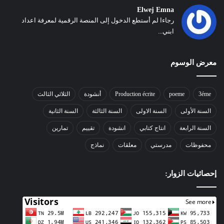
Elwej Emna
رجاءا لم أستطع الدخول إلى المنصة الرقمية لمعرفة اعداد
ابني...
معرض الوسوم
3éme
poeme
Production écrite
أنشودة
الثلاثي الثالث
السنة الأولى
السنة الاولى
السنة الثالثة
السنة الثانية
السنة الرابعة
انتاج كتابي
انشودة
تقييم
تمارين
محفوظات
مدرستي
معلقات
نماذج
إحصائيات الزوار: