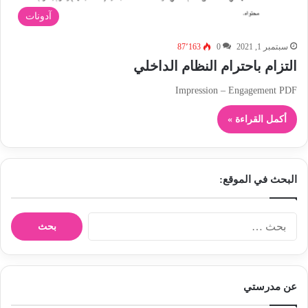
آدونات
سبتمبر 1, 2021
0
87٬163
التزام باحترام النظام الداخلي
Impression – Engagement PDF
أكمل القراءة »
البحث في الموقع:
ا
ل
ب
ح
ث
عن مدرستي
ع
ن