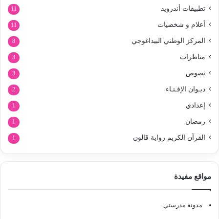
تطبيقات أندرويد
11
أعلام و شخصيات
11
المركز الوطني البيداغوجي
8
مناظرات
3
نصوص
3
ديـوان الإفـتـاء
2
إعدادي
1
رمضان
1
القرآن الكريم رواية قالون
1
مواقع مفيدة
مدونة مدرستي