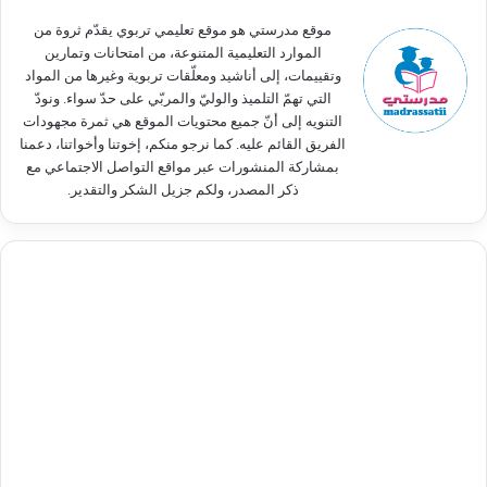
:
موقع مدرستي هو موقع تعليمي تربوي يقدّم ثروة من
الموارد التعليمية المتنوعة، من امتحانات وتمارين
وتقييمات، إلى أناشيد ومعلّقات تربوية وغيرها من المواد
التي تهمّ التلميذ والوليّ والمربّي على حدّ سواء. ونودّ
التنويه إلى أنّ جميع محتويات الموقع هي ثمرة مجهودات
الفريق القائم عليه. كما نرجو منكم، إخوتنا وأخواتنا، دعمنا
بمشاركة المنشورات عبر مواقع التواصل الاجتماعي مع
ذكر المصدر، ولكم جزيل الشكر والتقدير.