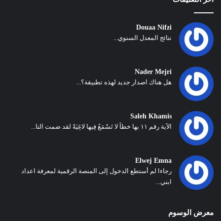
Douaa Nifzi
نتائج المعدل السنوي...
Nader Mejri
هل هناك اصدار جديد لهذه تطبيقة؟...
Saleh Khamis
الآية رقم ١١ بها خطأ لا تَسْمَعُ فِيها لاغِيَةً لقد ضمت التا...
Elwej Emna
رجاءا لم أستطع الدخول إلى المنصة الرقمية لمعرفة اعداد
ابني...
معرض الوسوم