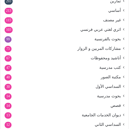
تمارين
293
أساسي
213
غير مصنف
115
اثري لغتي عربي فرنسي
103
بحوث بالفرنسية
99
مشاركات المربين و الزوار
75
أناشيد ومحفوظات
67
كتب مدرسية
47
مكتبة الصور
40
السداسي الأول
30
بحوث مدرسية
14
قصص
14
ديوان الخدمات الجامعية
13
السداسي الثاني
12