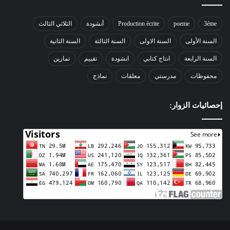
3éme
poeme
Production écrite
أنشودة
الثلاثي الثالث
السنة الأولى
السنة الاولى
السنة الثالثة
السنة الثانية
السنة الرابعة
انتاج كتابي
انشودة
تقييم
تمارين
محفوظات
مدرستي
معلقات
نماذج
إحصائيات الزوار: