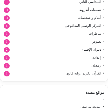
السداسي الثاني
12
تطبيقات أندرويد
11
أعلام و شخصيات
11
المركز الوطني البيداغوجي
8
مناظرات
3
نصوص
3
ديـوان الإفـتـاء
2
إعدادي
1
رمضان
1
القرآن الكريم رواية قالون
1
مواقع مفيدة
مدونة مدرستي