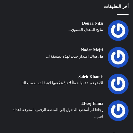
أخر التعليقات
Douaa Nifzi
نتائج المعدل السنوي...
Nader Mejri
هل هناك اصدار جديد لهذه تطبيقة؟...
Saleh Khamis
الآية رقم ١١ بها خطأ لا تَسْمَعُ فِيها لاغِيَةً لقد ضمت التا...
Elwej Emna
رجاءا لم أستطع الدخول إلى المنصة الرقمية لمعرفة اعداد
ابني...