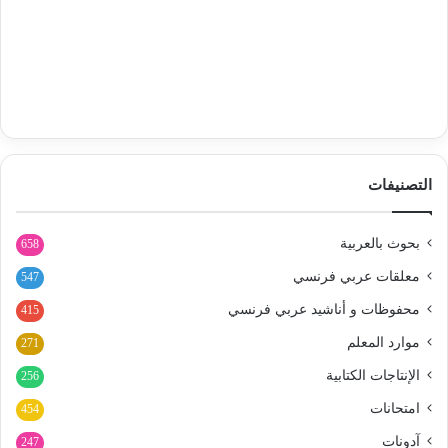
التصنيفات
بحوث بالعربية
658
معلقات عربي فرنسي
547
محفوظات و أناشيد عربي فرنسي
415
موارد المعلم
271
الإنتاجات الكتابية
256
امتحانات
454
آدونات
247