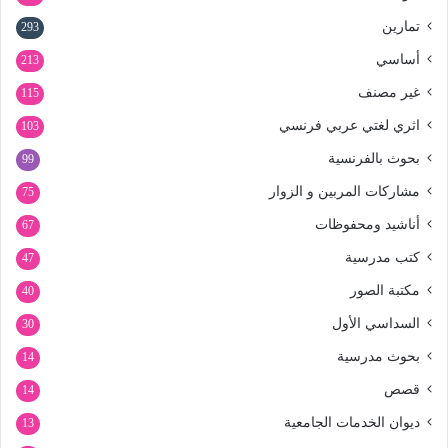
تمارين
293
أساسي
213
غير مصنف
115
اثري لغتي عربي فرنسي
103
بحوث بالفرنسية
99
مشاركات المربين و الزوار
75
أناشيد ومحفوظات
67
كتب مدرسية
47
مكتبة الصور
40
السداسي الأول
30
بحوث مدرسية
14
قصص
14
ديوان الخدمات الجامعية
13