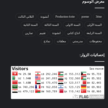
معرض الوسوم
3éme
poeme
Production écrite
أنشودة
الثلاثي الثالث
السنة الأولى
السنة الاولى
السنة الثالثة
السنة الثانية
السنة الرابعة
انتاج كتابي
انشودة
تقييم
تمارين
محفوظات
مدرستي
معلقات
نماذج
إحصائيات الزوار: