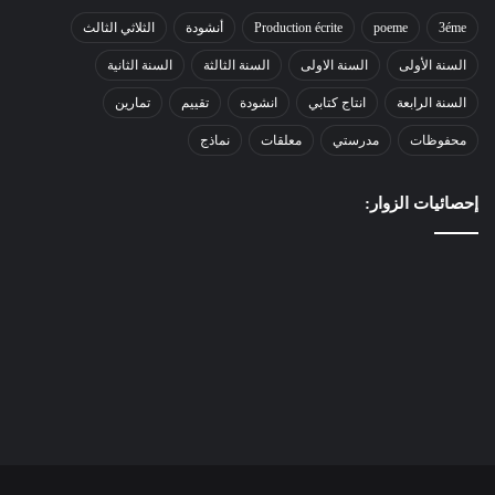
3éme
poeme
Production écrite
أنشودة
الثلاثي الثالث
السنة الأولى
السنة الاولى
السنة الثالثة
السنة الثانية
السنة الرابعة
انتاج كتابي
انشودة
تقييم
تمارين
محفوظات
مدرستي
معلقات
نماذج
إحصائيات الزوار: