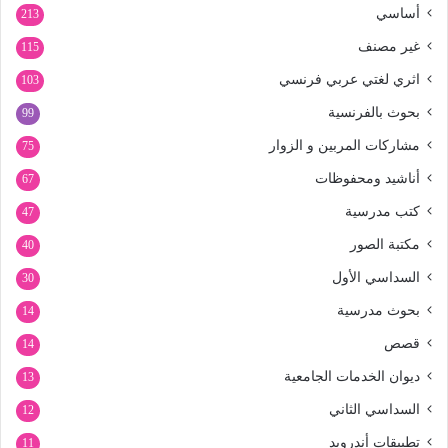
أساسي
213
غير مصنف
115
اثري لغتي عربي فرنسي
103
بحوث بالفرنسية
99
مشاركات المربين و الزوار
75
أناشيد ومحفوظات
67
كتب مدرسية
47
مكتبة الصور
40
السداسي الأول
30
بحوث مدرسية
14
قصص
14
ديوان الخدمات الجامعية
13
السداسي الثاني
12
تطبيقات أندرويد
11