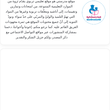
موقع مدرستي هو موقع تعليمي تربوي يقدّم ثروة من
الموارد التعليمية المتنوعة، من امتحانات وتمارين
وتقييمات، إلى أناشيد ومعلّقات تربوية وغيرها من المواد
التي تهمّ التلميذ والوليّ والمربّي على حدّ سواء. ونودّ
التنويه إلى أنّ جميع محتويات الموقع هي ثمرة مجهودات
الفريق القائم عليه. كما نرجو منكم، إخوتنا وأخواتنا، دعمنا
بمشاركة المنشورات عبر مواقع التواصل الاجتماعي مع
ذكر المصدر، ولكم جزيل الشكر والتقدير.