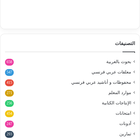
التصنيفات
بحوث بالعربية
658
معلقات عربي فرنسي
547
محفوظات و أناشيد عربي فرنسي
415
موارد المعلم
271
الإنتاجات الكتابية
256
امتحانات
454
آدونات
247
تمارين
293