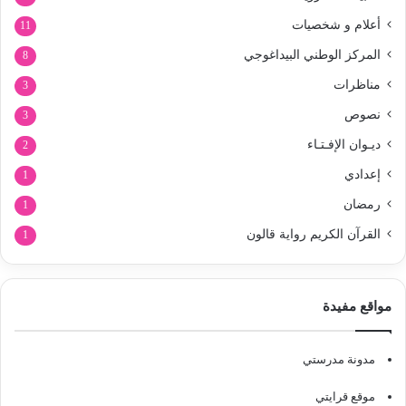
أعلام و شخصيات
11
المركز الوطني البيداغوجي
8
مناظرات
3
نصوص
3
ديـوان الإفـتـاء
2
إعدادي
1
رمضان
1
القرآن الكريم رواية قالون
1
مواقع مفيدة
مدونة مدرستي
موقع قرايتي