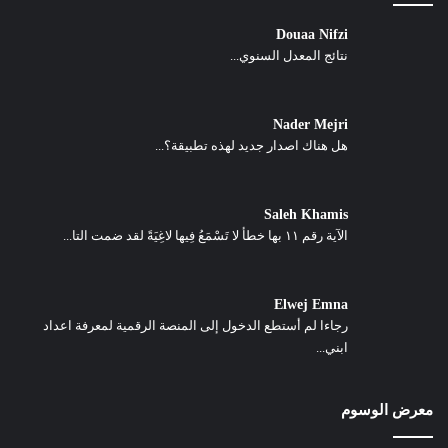
Douaa Nifzi
نتائج المعدل السنوي...
Nader Mejri
هل هناك اصدار جديد لهذه تطبيقة؟...
Saleh Khamis
الآية رقم ١١ بها خطأ لا تَسْمَعُ فِيها لاغِيَةً لقد ضمت التا...
Elwej Emna
رجاءا لم أستطع الدخول إلى المنصة الرقمية لمعرفة اعداد
ابني...
معرض الوسوم