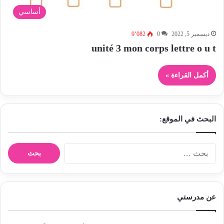
أساسي
ديسمبر 5, 2022
0
9٬082
unité 3 mon corps lettre o u t
أكمل القراءة »
البحث في الموقع:
ا
ل
ب
ح
ث
عن مدرستي
ع
ن
: