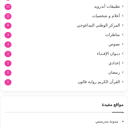
تطبيقات أندرويد
11
أعلام و شخصيات
11
المركز الوطني البيداغوجي
8
مناظرات
3
نصوص
3
ديـوان الإفـتـاء
2
إعدادي
1
رمضان
1
القرآن الكريم رواية قالون
1
مواقع مفيدة
مدونة مدرستي