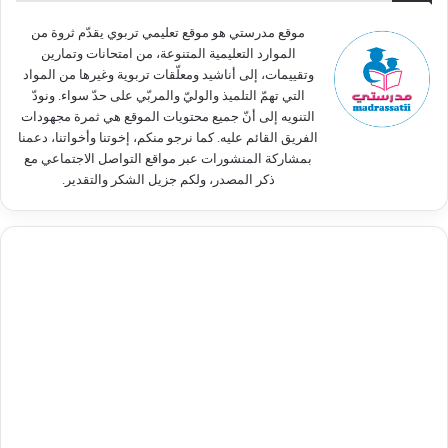
ن
:
موقع مدرستي هو موقع تعليمي تربوي يقدّم ثروة من
الموارد التعليمية المتنوعة، من امتحانات وتمارين
وتقييمات، إلى أناشيد ومعلّقات تربوية وغيرها من المواد
التي تهمّ التلميذ والوليّ والمربّي على حدّ سواء. ونودّ
التنويه إلى أنّ جميع محتويات الموقع هي ثمرة مجهودات
الفريق القائم عليه. كما نرجو منكم، إخوتنا وأخواتنا، دعمنا
بمشاركة المنشورات عبر مواقع التواصل الاجتماعي مع
ذكر المصدر، ولكم جزيل الشكر والتقدير.