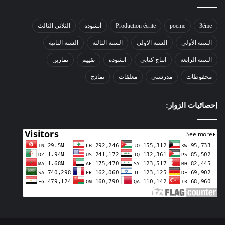
3éme
poeme
Production écrite
أنشودة
الثلاثي الثالث
السنة الأولى
السنة الاولى
السنة الثالثة
السنة الثانية
السنة الرابعة
انتاج كتابي
انشودة
تقييم
تمارين
محفوظات
مدرستي
معلقات
نماذج
إحصائيات الزوار: