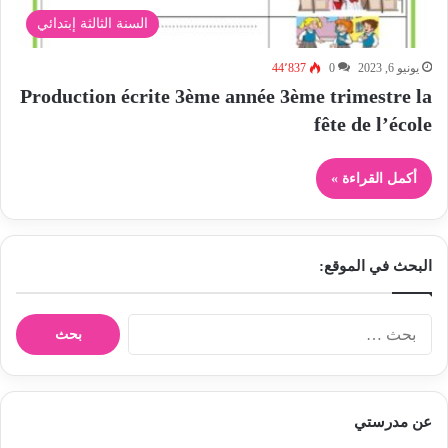
السنة الثالثة إبتدائي
يونيو 6, 2023
0
44٬837
Production écrite 3ème année 3ème trimestre la
fête de l’école
أكمل القراءة »
البحث في الموقع:
ا
ل
ب
ح
ث
عن مدرستي
ع