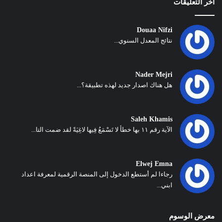
أخر التعليقات
Douaa Nifzi
نتائج المعدل السنوي...
Nader Mejri
هل هناك اصدار جديد لهذه تطبيقة؟...
Saleh Khamis
الآية رقم ١١ بها خطأ لا تَسْمَعُ فِيها لاغِيَةً لقد ضمت التا...
Elwej Emna
رجاءا لم أستطع الدخول إلى المنصة الرقمية لمعرفة اعداد
ابني...
معرض الوسوم