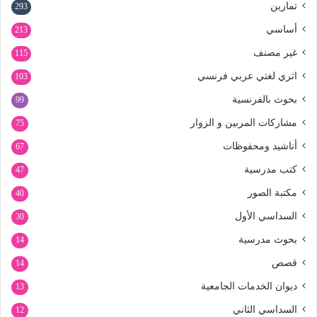
تمارين
293
أساسي
213
غير مصنف
115
اثري لغتي عربي فرنسي
103
بحوث بالفرنسية
99
مشاركات المربين و الزوار
75
أناشيد ومحفوظات
67
كتب مدرسية
47
مكتبة الصور
40
السداسي الأول
30
بحوث مدرسية
14
قصص
14
ديوان الخدمات الجامعية
13
السداسي الثاني
12