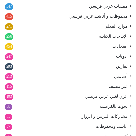
معلقات عربي فرنسي
547
محفوظات و أناشيد عربي فرنسي
415
موارد المعلم
271
الإنتاجات الكتابية
256
امتحانات
454
آدونات
247
تمارين
293
أساسي
213
غير مصنف
115
اثري لغتي عربي فرنسي
103
بحوث بالفرنسية
99
مشاركات المربين و الزوار
75
أناشيد ومحفوظات
67