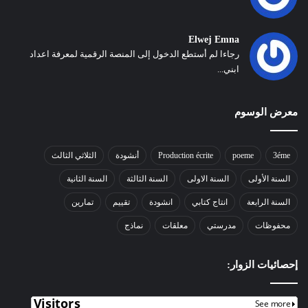
Elwej Emna
رجاءا لم أستطع الدخول إلى المنصة الرقمية لمعرفة اعداد
ابني...
معرض الوسوم
3éme
poeme
Production écrite
أنشودة
الثلاثي الثالث
السنة الأولى
السنة الاولى
السنة الثالثة
السنة الثانية
السنة الرابعة
انتاج كتابي
انشودة
تقييم
تمارين
محفوظات
مدرستي
معلقات
نماذج
إحصائيات الزوار: