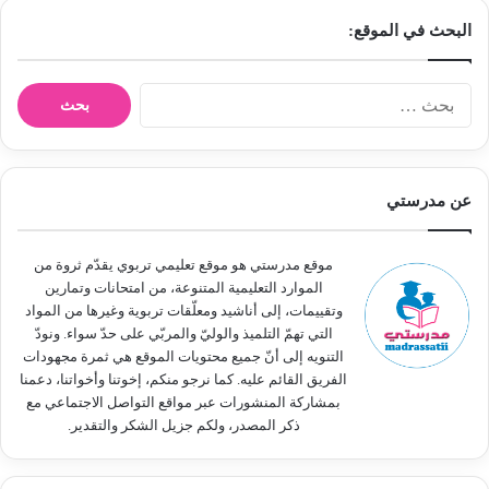
البحث في الموقع:
ا
ل
ب
ح
ث
عن مدرستي
ع
ن
:
موقع مدرستي هو موقع تعليمي تربوي يقدّم ثروة من
الموارد التعليمية المتنوعة، من امتحانات وتمارين
وتقييمات، إلى أناشيد ومعلّقات تربوية وغيرها من المواد
التي تهمّ التلميذ والوليّ والمربّي على حدّ سواء. ونودّ
التنويه إلى أنّ جميع محتويات الموقع هي ثمرة مجهودات
الفريق القائم عليه. كما نرجو منكم، إخوتنا وأخواتنا، دعمنا
بمشاركة المنشورات عبر مواقع التواصل الاجتماعي مع
ذكر المصدر، ولكم جزيل الشكر والتقدير.