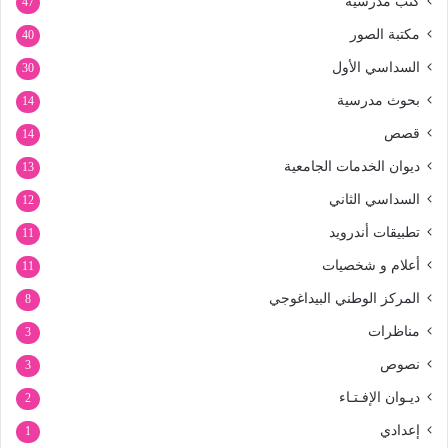
كتب مدرسية
47
مكتبة الصور
40
السداسي الأول
30
بحوث مدرسية
14
قصص
14
ديوان الخدمات الجامعية
13
السداسي الثاني
12
تطبيقات أندرويد
11
أعلام و شخصيات
11
المركز الوطني البيداغوجي
8
مناظرات
3
نصوص
3
ديـوان الإفـتـاء
2
إعدادي
1