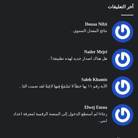
أخر التعليقات
Douaa Nifzi
نتائج المعدل السنوي...
Nader Mejri
هل هناك اصدار جديد لهذه تطبيقة؟...
Saleh Khamis
الآية رقم ١١ بها خطأ لا تَسْمَعُ فِيها لاغِيَةً لقد ضمت التا...
Elwej Emna
رجاءا لم أستطع الدخول إلى المنصة الرقمية لمعرفة اعداد
ابني...