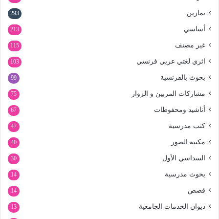
تمارين
293
أساسي
213
غير مصنف
115
اثري لغتي عربي فرنسي
103
بحوث بالفرنسية
99
مشاركات المربين و الزوار
75
أناشيد ومحفوظات
67
كتب مدرسية
47
مكتبة الصور
40
السداسي الأول
30
بحوث مدرسية
14
قصص
14
ديوان الخدمات الجامعية
13