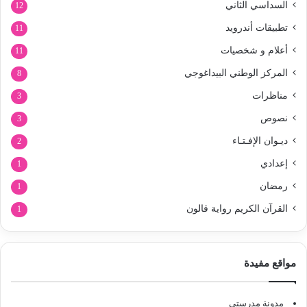
السداسي الثاني
12
تطبيقات أندرويد
11
أعلام و شخصيات
11
المركز الوطني البيداغوجي
8
مناظرات
3
نصوص
3
ديـوان الإفـتـاء
2
إعدادي
1
رمضان
1
القرآن الكريم رواية قالون
1
مواقع مفيدة
مدونة مدرستي