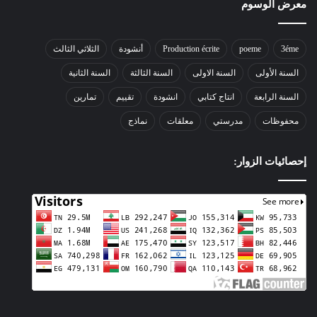
معرض الوسوم
3éme
poeme
Production écrite
أنشودة
الثلاثي الثالث
السنة الأولى
السنة الاولى
السنة الثالثة
السنة الثانية
السنة الرابعة
انتاج كتابي
انشودة
تقييم
تمارين
محفوظات
مدرستي
معلقات
نماذج
إحصائيات الزوار: