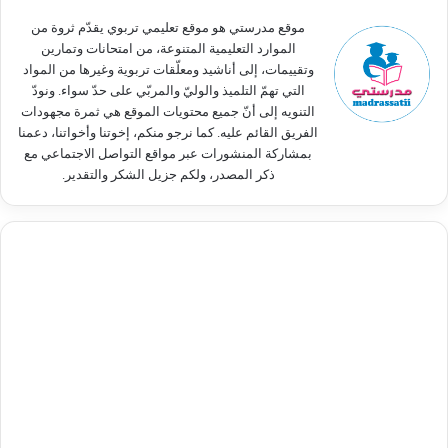
:
موقع مدرستي هو موقع تعليمي تربوي يقدّم ثروة من
الموارد التعليمية المتنوعة، من امتحانات وتمارين
وتقييمات، إلى أناشيد ومعلّقات تربوية وغيرها من المواد
التي تهمّ التلميذ والوليّ والمربّي على حدّ سواء. ونودّ
التنويه إلى أنّ جميع محتويات الموقع هي ثمرة مجهودات
الفريق القائم عليه. كما نرجو منكم، إخوتنا وأخواتنا، دعمنا
بمشاركة المنشورات عبر مواقع التواصل الاجتماعي مع
ذكر المصدر، ولكم جزيل الشكر والتقدير.