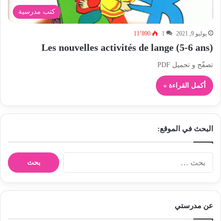
كتب مدرسية
يوليو 9, 2021
1
11٬890
Les nouvelles activités de lange (5-6 ans)
تصفّح و تحميل PDF
أكمل القراءة »
البحث في الموقع:
ا
ل
ب
ح
ث
عن مدرستي
ع
ن