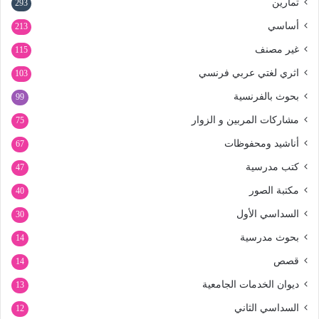
تمارين
293
أساسي
213
غير مصنف
115
اثري لغتي عربي فرنسي
103
بحوث بالفرنسية
99
مشاركات المربين و الزوار
75
أناشيد ومحفوظات
67
كتب مدرسية
47
مكتبة الصور
40
السداسي الأول
30
بحوث مدرسية
14
قصص
14
ديوان الخدمات الجامعية
13
السداسي الثاني
12