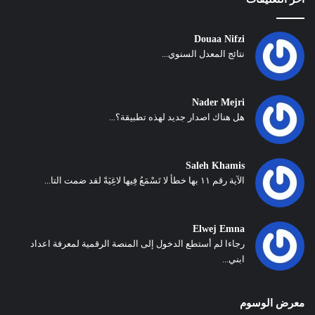
Douaa Nifzi
نتائج المعدل السنوي...
Nader Mejri
هل هناك اصدار جديد لهذه تطبيقة؟...
Saleh Khamis
الآية رقم ١١ بها خطأ لا تَسْمَعُ فِيها لاغِيَةً لقد ضمت التا...
Elwej Emna
رجاءا لم أستطع الدخول إلى المنصة الرقمية لمعرفة اعداد
ابني...
معرض الوسوم