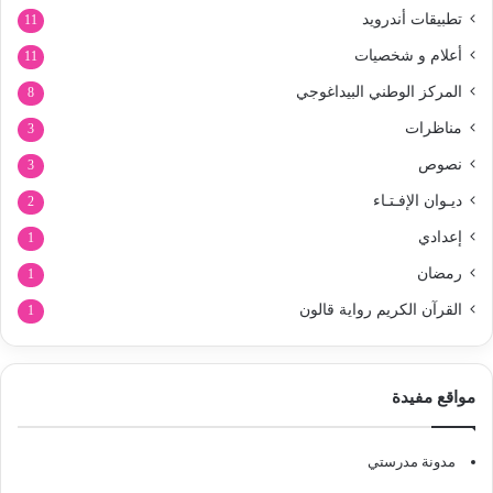
تطبيقات أندرويد
11
أعلام و شخصيات
11
المركز الوطني البيداغوجي
8
مناظرات
3
نصوص
3
ديـوان الإفـتـاء
2
إعدادي
1
رمضان
1
القرآن الكريم رواية قالون
1
مواقع مفيدة
مدونة مدرستي