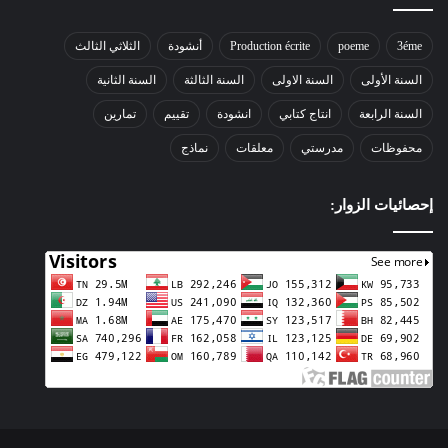
3éme
poeme
Production écrite
أنشودة
الثلاثي الثالث
السنة الأولى
السنة الاولى
السنة الثالثة
السنة الثانية
السنة الرابعة
انتاج كتابي
انشودة
تقييم
تمارين
محفوظات
مدرستي
معلقات
نماذج
إحصائيات الزوار: