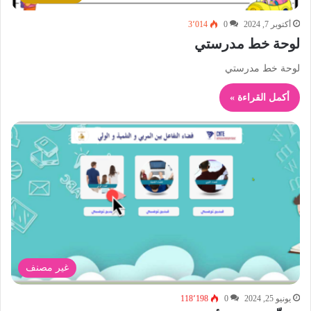
أكتوبر 7, 2024
0
3٬014
لوحة خط مدرستي
لوحة خط مدرستي
أكمل القراءة »
غير مصنف
يونيو 25, 2024
0
118٬198