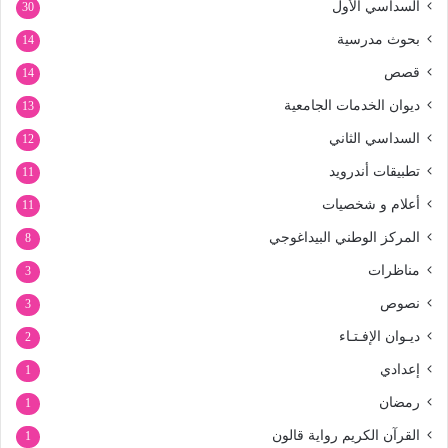
السداسي الأول
30
بحوث مدرسية
14
قصص
14
ديوان الخدمات الجامعية
13
السداسي الثاني
12
تطبيقات أندرويد
11
أعلام و شخصيات
11
المركز الوطني البيداغوجي
8
مناظرات
3
نصوص
3
ديـوان الإفـتـاء
2
إعدادي
1
رمضان
1
القرآن الكريم رواية قالون
1