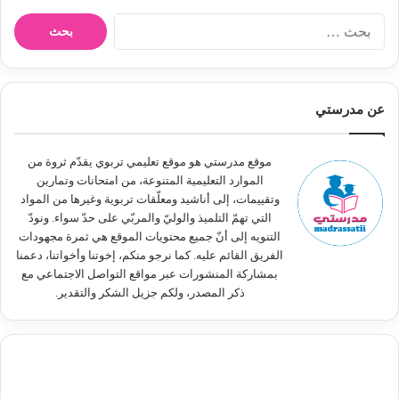
ا
ل
ب
ح
ث
عن مدرستي
ع
ن
:
موقع مدرستي هو موقع تعليمي تربوي يقدّم ثروة من
الموارد التعليمية المتنوعة، من امتحانات وتمارين
وتقييمات، إلى أناشيد ومعلّقات تربوية وغيرها من المواد
التي تهمّ التلميذ والوليّ والمربّي على حدّ سواء. ونودّ
التنويه إلى أنّ جميع محتويات الموقع هي ثمرة مجهودات
الفريق القائم عليه. كما نرجو منكم، إخوتنا وأخواتنا، دعمنا
بمشاركة المنشورات عبر مواقع التواصل الاجتماعي مع
ذكر المصدر، ولكم جزيل الشكر والتقدير.