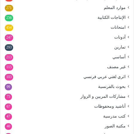
موارد المعلم
271
الإنتاجات الكتابية
256
امتحانات
454
آدونات
247
تمارين
293
أساسي
213
غير مصنف
115
اثري لغتي عربي فرنسي
103
بحوث بالفرنسية
99
مشاركات المربين و الزوار
75
أناشيد ومحفوظات
67
كتب مدرسية
47
مكتبة الصور
40