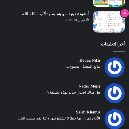
أنشودة دينية – و هِم به و تأدّب – الله الله
فبراير 10, 2020
أخر التعليقات
Douaa Nifzi
نتائج المعدل السنوي...
Nader Mejri
هل هناك اصدار جديد لهذه تطبيقة؟...
Saleh Khamis
الآية رقم ١١ بها خطأ لا تَسْمَعُ فِيها لاغِيَةً لقد ضمت التا...