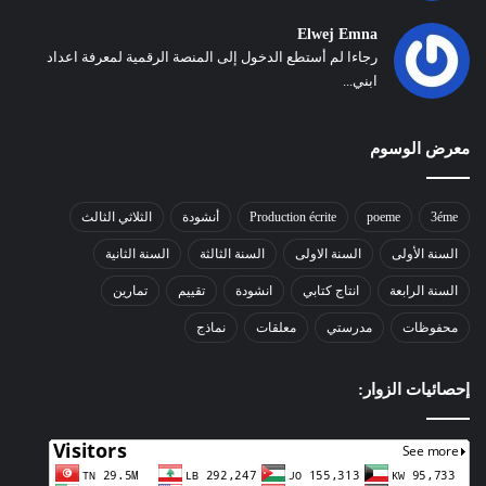
Elwej Emna
رجاءا لم أستطع الدخول إلى المنصة الرقمية لمعرفة اعداد
ابني...
معرض الوسوم
3éme
poeme
Production écrite
أنشودة
الثلاثي الثالث
السنة الأولى
السنة الاولى
السنة الثالثة
السنة الثانية
السنة الرابعة
انتاج كتابي
انشودة
تقييم
تمارين
محفوظات
مدرستي
معلقات
نماذج
إحصائيات الزوار: