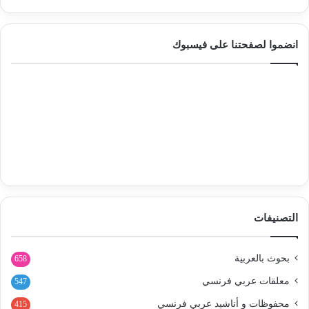
انضموا لصفحتنا على فيسبوك
التصنيفات
بحوث بالعربية
658
معلقات عربي فرنسي
547
محفوظات و أناشيد عربي فرنسي
415