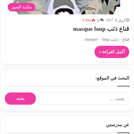
مكتبة الصور
أبريل 8, 2017
0
5٬416
قناع ذئب masque loup
قناع – ذئب masque – loup
أكمل القراءة »
البحث في الموقع:
ا
ل
ب
ح
ث
عن مدرستي
ع
ن