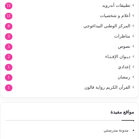
تطبيقات أندرويد
11
أعلام و شخصيات
11
المركز الوطني البيداغوجي
8
مناظرات
3
نصوص
3
ديـوان الإفـتـاء
2
إعدادي
1
رمضان
1
القرآن الكريم رواية قالون
1
مواقع مفيدة
مدونة مدرستي