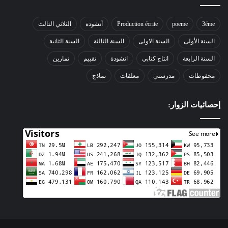
3éme
poeme
Production écrite
أنشودة
الثلاثي الثالث
السنة الأولى
السنة الاولى
السنة الثالثة
السنة الثانية
السنة الرابعة
انتاج كتابي
انشودة
تقييم
تمارين
محفوظات
مدرستي
معلقات
نماذج
إحصائيات الزوار: