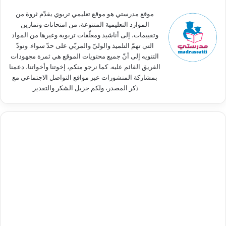
:
موقع مدرستي هو موقع تعليمي تربوي يقدّم ثروة من
الموارد التعليمية المتنوعة، من امتحانات وتمارين
وتقييمات، إلى أناشيد ومعلّقات تربوية وغيرها من المواد
التي تهمّ التلميذ والوليّ والمربّي على حدّ سواء. ونودّ
التنويه إلى أنّ جميع محتويات الموقع هي ثمرة مجهودات
الفريق القائم عليه. كما نرجو منكم، إخوتنا وأخواتنا، دعمنا
بمشاركة المنشورات عبر مواقع التواصل الاجتماعي مع
ذكر المصدر، ولكم جزيل الشكر والتقدير.