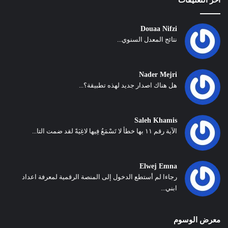
Douaa Nifzi
نتائج المعدل السنوي...
Nader Mejri
هل هناك اصدار جديد لهذه تطبيقة؟...
Saleh Khamis
الآية رقم ١١ بها خطأ لا تَسْمَعُ فِيها لاغِيَةً لقد ضمت التا...
Elwej Emna
رجاءا لم أستطع الدخول إلى المنصة الرقمية لمعرفة اعداد
ابني...
معرض الوسوم