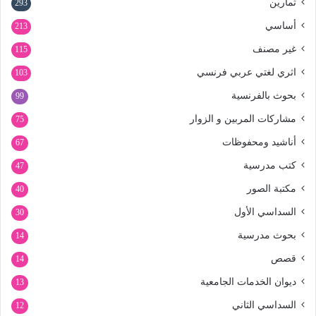
تمارين
293
أساسي
213
غير مصنف
115
اثري لغتي عربي فرنسي
103
بحوث بالفرنسية
99
مشاركات المربين و الزوار
75
أناشيد ومحفوظات
67
كتب مدرسية
47
مكتبة الصور
40
السداسي الأول
30
بحوث مدرسية
14
قصص
14
ديوان الخدمات الجامعية
13
السداسي الثاني
12