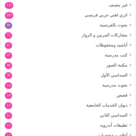
غير مصنف
115
اثري لغتي عربي فرنسي
103
بحوث بالفرنسية
99
مشاركات المربين و الزوار
75
أناشيد ومحفوظات
67
كتب مدرسية
47
مكتبة الصور
40
السداسي الأول
30
بحوث مدرسية
14
قصص
14
ديوان الخدمات الجامعية
13
السداسي الثاني
12
تطبيقات أندرويد
11
أعلام و شخصيات
11