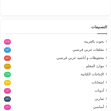
التصنيفات
بحوث بالعربية
658
معلقات عربي فرنسي
547
محفوظات و أناشيد عربي فرنسي
415
موارد المعلم
271
الإنتاجات الكتابية
256
امتحانات
454
آدونات
247
تمارين
293
أساسي
213