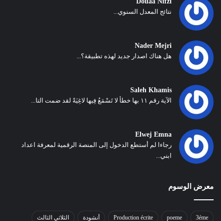
Douaa Nifzi
نتائج المعدل السنوي...
Nader Mejri
هل هناك اصدار جديد لهذه تطبيقة؟...
Saleh Khamis
الآية رقم ١١ بها خطأ لا تَسْمَعُ فِيها لاغِيَةً لقد ضمت التا...
Elwej Emna
رجاءا لم أستطع الدخول إلى المنصة الرقمية لمعرفة اعداد
ابني...
معرض الوسوم
3éme
poeme
Production écrite
أنشودة
الثلاثي الثالث