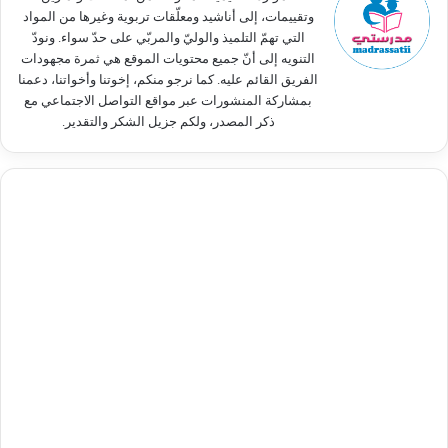
وتقييمات، إلى أناشيد ومعلّقات تربوية وغيرها من المواد
التي تهمّ التلميذ والوليّ والمربّي على حدّ سواء. ونودّ
التنويه إلى أنّ جميع محتويات الموقع هي ثمرة مجهودات
الفريق القائم عليه. كما نرجو منكم، إخوتنا وأخواتنا، دعمنا
بمشاركة المنشورات عبر مواقع التواصل الاجتماعي مع
ذكر المصدر، ولكم جزيل الشكر والتقدير.