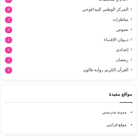
المركز الوطني البيداغوجي
8
مناظرات
3
نصوص
3
ديـوان الإفـتـاء
2
إعدادي
1
رمضان
1
القرآن الكريم رواية قالون
1
مواقع مفيدة
مدونة مدرستي
موقع قرايتي