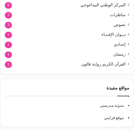
المركز الوطني البيداغوجي
8
مناظرات
3
نصوص
3
ديـوان الإفـتـاء
2
إعدادي
1
رمضان
1
القرآن الكريم رواية قالون
1
مواقع مفيدة
مدونة مدرستي
موقع قرايتي