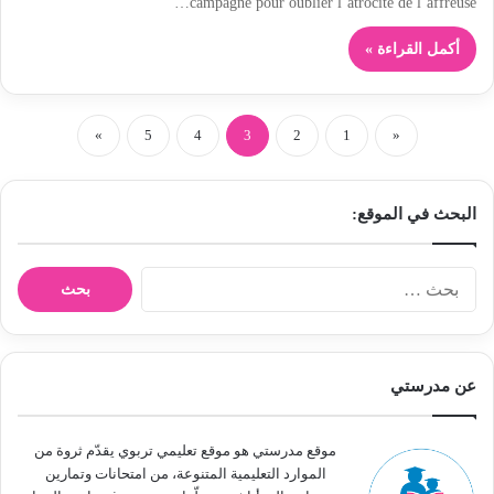
campagne pour oublier l’atrocité de l’affreuse…
أكمل القراءة »
»
5
4
3
2
1
«
البحث في الموقع:
ا
ل
ب
ح
ث
عن مدرستي
ع
ن
:
موقع مدرستي هو موقع تعليمي تربوي يقدّم ثروة من
الموارد التعليمية المتنوعة، من امتحانات وتمارين