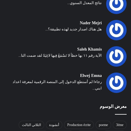
نتائج المعدل السنوي...
Nader Mejri
هل هناك اصدار جديد لهذه تطبيقة؟...
Saleh Khamis
الآية رقم ١١ بها خطأ لا تَسْمَعُ فِيها لاغِيَةً لقد ضمت التا...
Elwej Emna
رجاءا لم أستطع الدخول إلى المنصة الرقمية لمعرفة اعداد
ابني...
معرض الوسوم
3éme
poeme
Production écrite
أنشودة
الثلاثي الثالث