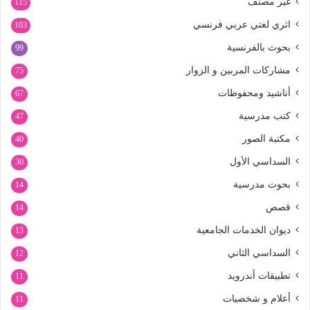
غير مصنف
115
اثري لغتي عربي فرنسي
103
بحوث بالفرنسية
99
مشاركات المربين و الزوار
75
أناشيد ومحفوظات
67
كتب مدرسية
47
مكتبة الصور
40
السداسي الأول
30
بحوث مدرسية
14
قصص
14
ديوان الخدمات الجامعية
13
السداسي الثاني
12
تطبيقات أندرويد
11
أعلام و شخصيات
11