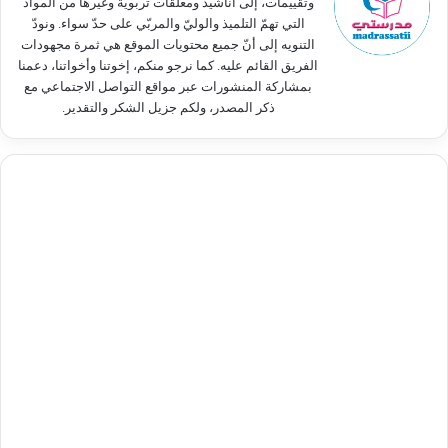
وتقييمات، إلى أناشيد ومعلّقات تربوية وغيرها من المواد
التي تهمّ التلميذ والوليّ والمربّي على حدّ سواء. ونودّ
التنويه إلى أنّ جميع محتويات الموقع هي ثمرة مجهودات
الفريق القائم عليه. كما نرجو منكم، إخوتنا وأخواتنا، دعمنا
بمشاركة المنشورات عبر مواقع التواصل الاجتماعي مع
ذكر المصدر، ولكم جزيل الشكر والتقدير.