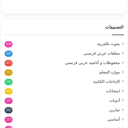
التصنيفات
بحوث بالعربية
658
معلقات عربي فرنسي
547
محفوظات و أناشيد عربي فرنسي
415
موارد المعلم
271
الإنتاجات الكتابية
256
امتحانات
454
آدونات
247
تمارين
293
أساسي
213