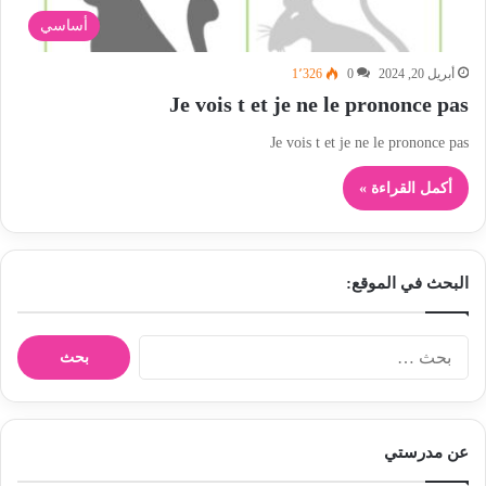
أساسي
أبريل 20, 2024
0
1٬326
Je vois t et je ne le prononce pas
Je vois t et je ne le prononce pas
أكمل القراءة »
البحث في الموقع:
ا
ل
ب
ح
ث
عن مدرستي
ع
ن