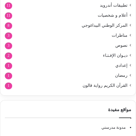
تطبيقات أندرويد
11
أعلام و شخصيات
11
المركز الوطني البيداغوجي
8
مناظرات
3
نصوص
3
ديـوان الإفـتـاء
2
إعدادي
1
رمضان
1
القرآن الكريم رواية قالون
1
مواقع مفيدة
مدونة مدرستي