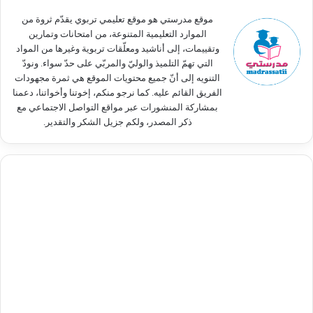
:
موقع مدرستي هو موقع تعليمي تربوي يقدّم ثروة من
الموارد التعليمية المتنوعة، من امتحانات وتمارين
وتقييمات، إلى أناشيد ومعلّقات تربوية وغيرها من المواد
التي تهمّ التلميذ والوليّ والمربّي على حدّ سواء. ونودّ
التنويه إلى أنّ جميع محتويات الموقع هي ثمرة مجهودات
الفريق القائم عليه. كما نرجو منكم، إخوتنا وأخواتنا، دعمنا
بمشاركة المنشورات عبر مواقع التواصل الاجتماعي مع
ذكر المصدر، ولكم جزيل الشكر والتقدير.