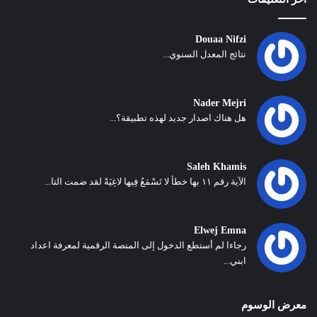
Douaa Nifzi
نتائج المعدل السنوي...
Nader Mejri
هل هناك اصدار جديد لهذه تطبيقة؟...
Saleh Khamis
الآية رقم ١١ بها خطأ لا تَسْمَعُ فِيها لاغِيَةً لقد ضمت التا...
Elwej Emna
رجاءا لم أستطع الدخول إلى المنصة الرقمية لمعرفة اعداد
ابني...
معرض الوسوم