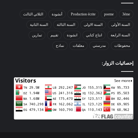
3éme
poeme
Production écrite
أنشودة
الثلاثي الثالث
السنة الأولى
السنة الاولى
السنة الثالثة
السنة الثانية
السنة الرابعة
انتاج كتابي
انشودة
تقييم
تمارين
محفوظات
مدرستي
معلقات
نماذج
إحصائيات الزوار: