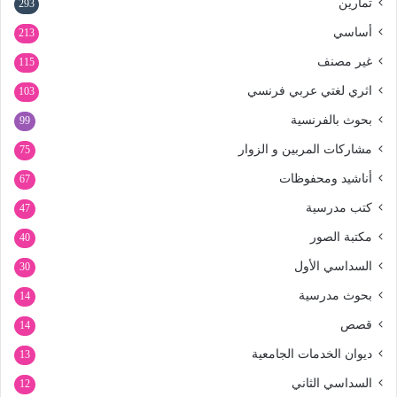
تمارين
293
أساسي
213
غير مصنف
115
اثري لغتي عربي فرنسي
103
بحوث بالفرنسية
99
مشاركات المربين و الزوار
75
أناشيد ومحفوظات
67
كتب مدرسية
47
مكتبة الصور
40
السداسي الأول
30
بحوث مدرسية
14
قصص
14
ديوان الخدمات الجامعية
13
السداسي الثاني
12