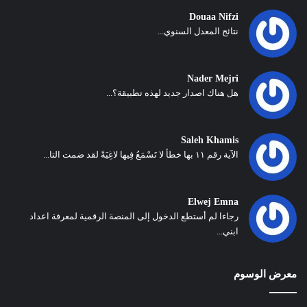
Douaa Nifzi
نتائج المعدل السنوي...
Nader Mejri
هل هناك اصدار جديد لهذه تطبيقة؟...
Saleh Khamis
الآية رقم ١١ بها خطأ لا تَسْمَعُ فِيها لاغِيَةً لقد ضمت التا...
Elwej Emna
رجاءا لم أستطع الدخول إلى المنصة الرقمية لمعرفة اعداد
ابني...
معرض الوسوم