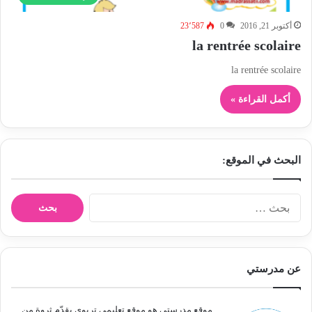
أكتوبر 21, 2016
0
23٬587
la rentrée scolaire
la rentrée scolaire
أكمل القراءة »
البحث في الموقع:
ا
ل
ب
ح
ث
عن مدرستي
ع
ن
:
موقع مدرستي هو موقع تعليمي تربوي يقدّم ثروة من