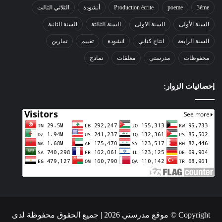
3éme
poeme
Production écrite
أنشودة
الثلاثي الثالث
السنة الأولى
السنة الاولى
السنة الثالثة
السنة الثانية
السنة الرابعة
انتاج كتابي
انشودة
تقييم
تمارين
محفوظات
مدرستي
معلقات
نماذج
إحصائيات الزوار:
Copyright © موقع مدرستي 2026 | جميع الحقوق محفوظة لدى