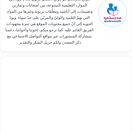
الموارد التعليمية المتنوعة، من امتحانات وتمارين
وتقييمات، إلى أناشيد ومعلّقات تربوية وغيرها من المواد
التي تهمّ التلميذ والوليّ والمربّي على حدّ سواء. ونودّ
التنويه إلى أنّ جميع محتويات الموقع هي ثمرة مجهودات
الفريق القائم عليه. كما نرجو منكم، إخوتنا وأخواتنا، دعمنا
بمشاركة المنشورات عبر مواقع التواصل الاجتماعي مع
ذكر المصدر، ولكم جزيل الشكر والتقدير.