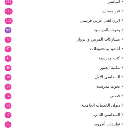
أساسي
213
غير مصنف
115
اثري لغتي عربي فرنسي
103
بحوث بالفرنسية
99
مشاركات المربين و الزوار
75
أناشيد ومحفوظات
67
كتب مدرسية
47
مكتبة الصور
40
السداسي الأول
30
بحوث مدرسية
14
قصص
14
ديوان الخدمات الجامعية
13
السداسي الثاني
12
تطبيقات أندرويد
11