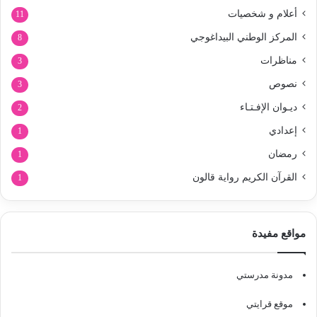
أعلام و شخصيات
11
المركز الوطني البيداغوجي
8
مناظرات
3
نصوص
3
ديـوان الإفـتـاء
2
إعدادي
1
رمضان
1
القرآن الكريم رواية قالون
1
مواقع مفيدة
مدونة مدرستي
موقع قرايتي