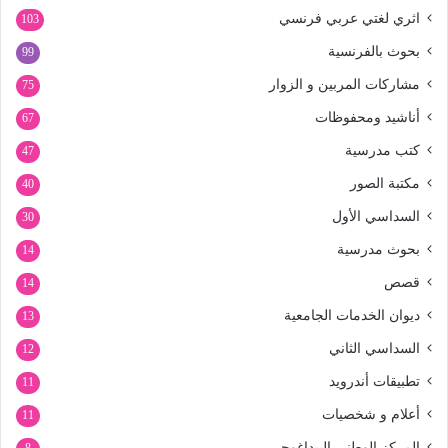
اثري لغتي عربي فرنسي
103
بحوث بالفرنسية
99
مشاركات المربين و الزوار
75
أناشيد ومحفوظات
67
كتب مدرسية
47
مكتبة الصور
40
السداسي الأول
30
بحوث مدرسية
14
قصص
14
ديوان الخدمات الجامعية
13
السداسي الثاني
12
تطبيقات أندرويد
11
أعلام و شخصيات
11
المركز الوطني البيداغوجي