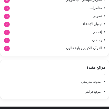
8
مناظرات
3
نصوص
3
ديـوان الإفـتـاء
2
إعدادي
1
رمضان
1
القرآن الكريم رواية قالون
1
مواقع مفيدة
مدونة مدرستي
موقع قرايتي