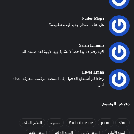
Nader Mejri
هل هناك اصدار جديد لهذه تطبيقة؟...
Saleh Khamis
الآية رقم ١١ بها خطأ لا تَسْمَعُ فِيها لاغِيَةً لقد ضمت التا...
Elwej Emna
رجاءا لم أستطع الدخول إلى المنصة الرقمية لمعرفة اعداد
ابني...
معرض الوسوم
3éme
poeme
Production écrite
أنشودة
الثلاثي الثالث
السنة الأولى
السنة الاولى
السنة الثالثة
السنة الثانية