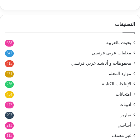
التصنيفات
بحوث بالعربية
658
معلقات عربي فرنسي
547
محفوظات و أناشيد عربي فرنسي
415
موارد المعلم
271
الإنتاجات الكتابية
256
امتحانات
454
آدونات
247
تمارين
293
أساسي
213
غير مصنف
115