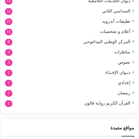
ديوان الخدمات الجامعية
13
السداسي الثاني
12
تطبيقات أندرويد
11
أعلام و شخصيات
11
المركز الوطني البيداغوجي
8
مناظرات
3
نصوص
3
ديـوان الإفـتـاء
2
إعدادي
1
رمضان
1
القرآن الكريم رواية قالون
1
مواقع مفيدة