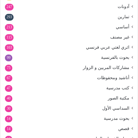
آدونات
247
تمارين
293
أساسي
213
غير مصنف
115
اثري لغتي عربي فرنسي
103
بحوث بالفرنسية
99
مشاركات المربين و الزوار
75
أناشيد ومحفوظات
67
كتب مدرسية
47
مكتبة الصور
40
السداسي الأول
30
بحوث مدرسية
14
قصص
14