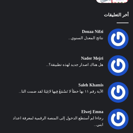
أخر التعليقات
Douaa Nifzi
نتائج المعدل السنوي...
Nader Mejri
هل هناك اصدار جديد لهذه تطبيقة؟...
Saleh Khamis
الآية رقم ١١ بها خطأ لا تَسْمَعُ فِيها لاغِيَةً لقد ضمت التا...
Elwej Emna
رجاءا لم أستطع الدخول إلى المنصة الرقمية لمعرفة اعداد
ابني...