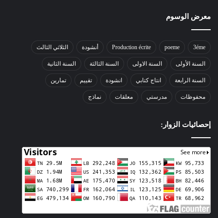
معرض الوسوم
3éme
poeme
Production écrite
أنشودة
الثلاثي الثالث
السنة الأولى
السنة الاولى
السنة الثالثة
السنة الثانية
السنة الرابعة
انتاج كتابي
انشودة
تقييم
تمارين
محفوظات
مدرستي
معلقات
نماذج
إحصائيات الزوار: