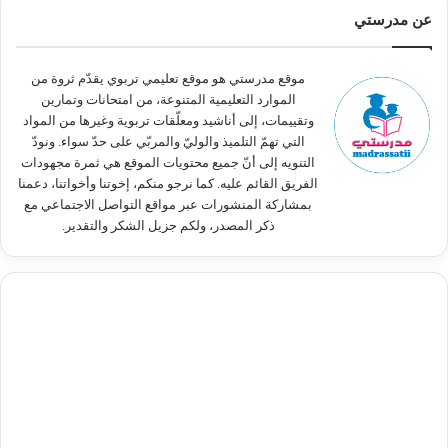
ث
عن مدرستي
ع
ن
:
موقع مدرستي هو موقع تعليمي تربوي يقدّم ثروة من
الموارد التعليمية المتنوعة، من امتحانات وتمارين
وتقييمات، إلى أناشيد ومعلّقات تربوية وغيرها من المواد
التي تهمّ التلميذ والوليّ والمربّي على حدّ سواء. ونودّ
التنويه إلى أنّ جميع محتويات الموقع هي ثمرة مجهودات
الفريق القائم عليه. كما نرجو منكم، إخوتنا وأخواتنا، دعمنا
بمشاركة المنشورات عبر مواقع التواصل الاجتماعي مع
ذكر المصدر، ولكم جزيل الشكر والتقدير.