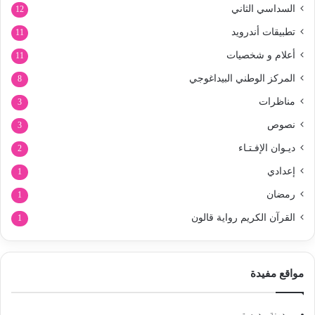
السداسي الثاني
12
تطبيقات أندرويد
11
أعلام و شخصيات
11
المركز الوطني البيداغوجي
8
مناظرات
3
نصوص
3
ديـوان الإفـتـاء
2
إعدادي
1
رمضان
1
القرآن الكريم رواية قالون
1
مواقع مفيدة
مدونة مدرستي