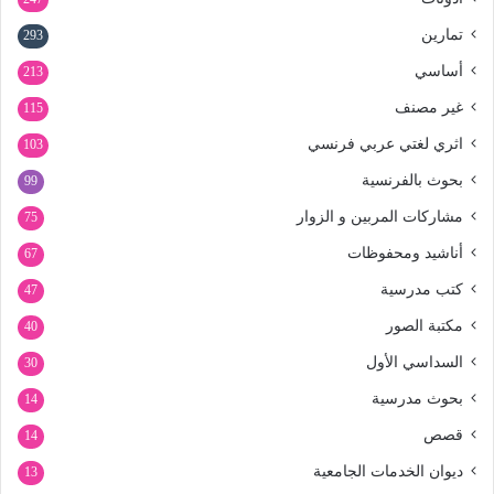
تمارين
293
أساسي
213
غير مصنف
115
اثري لغتي عربي فرنسي
103
بحوث بالفرنسية
99
مشاركات المربين و الزوار
75
أناشيد ومحفوظات
67
كتب مدرسية
47
مكتبة الصور
40
السداسي الأول
30
بحوث مدرسية
14
قصص
14
ديوان الخدمات الجامعية
13