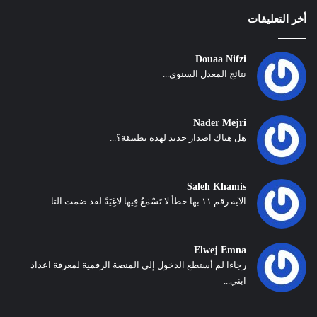
أخر التعليقات
Douaa Nifzi
نتائج المعدل السنوي...
Nader Mejri
هل هناك اصدار جديد لهذه تطبيقة؟...
Saleh Khamis
الآية رقم ١١ بها خطأ لا تَسْمَعُ فِيها لاغِيَةً لقد ضمت التا...
Elwej Emna
رجاءا لم أستطع الدخول إلى المنصة الرقمية لمعرفة اعداد
ابني...