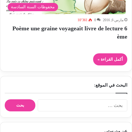
محفوظات السنة السادسة
مارس 6, 2016
0
10٬361
Poème une graine voyageait livre de lecture 6
ème
أكمل القراءة »
البحث في الموقع:
ا
ل
ب
ح
ث
عن مدرستي