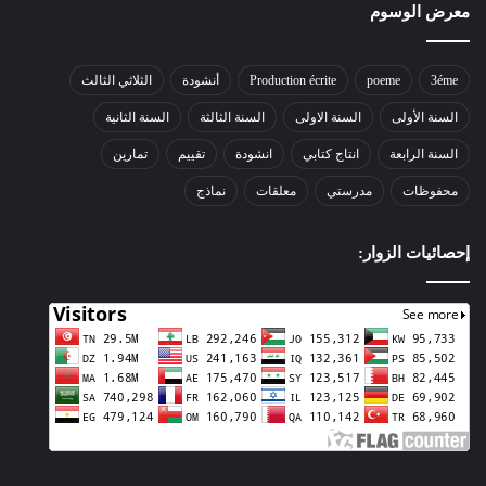
معرض الوسوم
3éme
poeme
Production écrite
أنشودة
الثلاثي الثالث
السنة الأولى
السنة الاولى
السنة الثالثة
السنة الثانية
السنة الرابعة
انتاج كتابي
انشودة
تقييم
تمارين
محفوظات
مدرستي
معلقات
نماذج
إحصائيات الزوار: