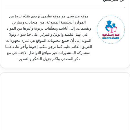
ع
ن
:
موقع مدرستي هو موقع تعليمي تربوي يقدّم ثروة من
الموارد التعليمية المتنوعة، من امتحانات وتمارين
وتقييمات، إلى أناشيد ومعلّقات تربوية وغيرها من المواد
التي تهمّ التلميذ والوليّ والمربّي على حدّ سواء. ونودّ
التنويه إلى أنّ جميع محتويات الموقع هي ثمرة مجهودات
الفريق القائم عليه. كما نرجو منكم، إخوتنا وأخواتنا، دعمنا
بمشاركة المنشورات عبر مواقع التواصل الاجتماعي مع
ذكر المصدر، ولكم جزيل الشكر والتقدير.