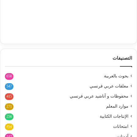
التصنيفات
بحوث بالعربية
658
معلقات عربي فرنسي
547
محفوظات و أناشيد عربي فرنسي
415
موارد المعلم
271
الإنتاجات الكتابية
256
امتحانات
454
آدونات
247